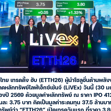
ไทย เทรดดิ้ง ฮับ (ETTH26) ผู้นำโซลูชั่นด้านพลั
าดหลักทรัพย์ไลฟ์เอ็กซ์เช้นจ์ (LiVEx) วันนี้ (3
องปี 2569 ด้วยมูลค่าหลักทรัพย์ ณ ราคา IPO 41
ละ 3.75 บาท คิดเป็นมูลค่าระดมทุน 37.5 ล้านบาท 
ทรัพย์ว่า “ETTH26” เปิดเทรดวันแรก ที่ราคา 3.80