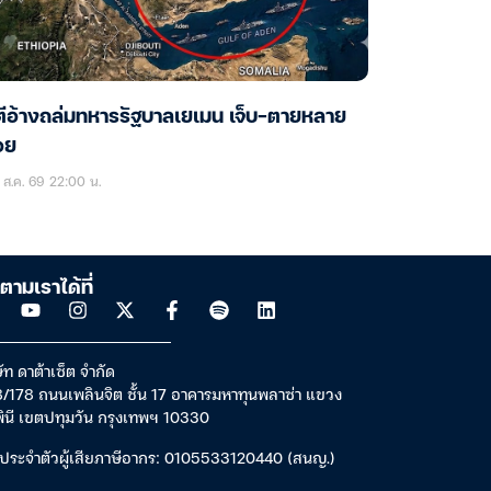
ตีอ้างถล่มทหารรัฐบาลเยเมน เจ็บ-ตายหลาย
อย
ส.ค. 69 22:00 น.
ตามเราได้ที่
ัท ดาต้าเซ็ต จำกัด
/178 ถนนเพลินจิต ชั้น 17 อาคารมหาทุนพลาซ่า แขวง
พินี เขตปทุมวัน กรุงเทพฯ 10330
ประจำตัวผู้เสียภาษีอากร: 0105533120440 (สนญ.)