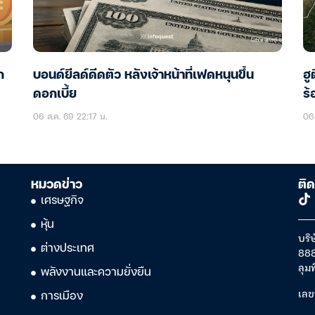
ก
บอนด์ยีลด์ดีดตัว หลังเจ้าหน้าที่เฟดหนุนขึ้น
ฮู
ดอกเบี้ย
ร้
06 ส.ค. 69 22:17 น.
06 
หมวดข่าว
ติด
เศรษฐกิจ
หุ้น
บริษ
ต่างประเทศ
888
ลุม
พลังงานและความยั่งยืน
เลข
การเมือง