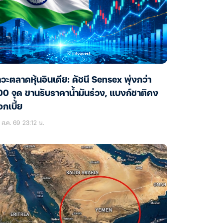
วะตลาดหุ้นอินเดีย: ดัชนี Sensex พุ่งกว่า
0 จุด ขานรับราคาน้ำมันร่วง, แบงก์ชาติคง
กเบี้ย
ส.ค. 69 23:12 น.