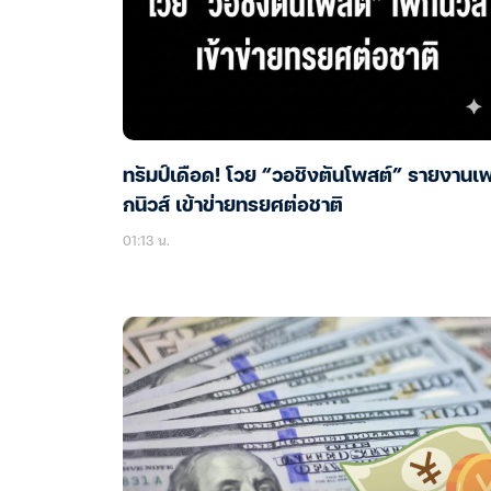
ทรัมป์เดือด! โวย “วอชิงตันโพสต์” รายงานเ
กนิวส์ เข้าข่ายทรยศต่อชาติ
01:13 น.