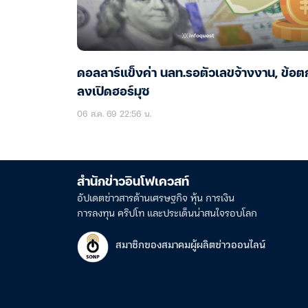
ดอลลาร์แข็งค่า นลท.รอตัวเลขจ้างงาน, ข้อต
ลงเปิดฮอร์มุซ
06 ส.ค. 69 22:56 น.
สำนักข่าวอินโฟเควสท์
อัปเดตข่าวสารด้านเศรษฐกิจ หุ้น การเงิน
การลงทุน คริปโท และประเด็นน่าสนใจรอบโลก
สมาชิกของสมาคมผู้ผลิตข่าวออนไลน์