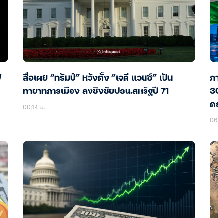
ฟ
สื่อเผย “ทรัมป์” หวังตั้ง “เจดี แวนซ์” เป็น
ภา
ทายาทการเมือง ลงชิงชัยปธน.สหรัฐปี 71
30
ดอ
00:14 น.
06 