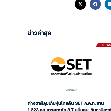
ข่าวล่าสุด
ต่างชาติลุยเก็บหุ้นไทยดัน SET ก.ค.ทะยาน
1,623 จุด เทรดทะลัก 8.7 หมื่นลบ. รับอานิสงส