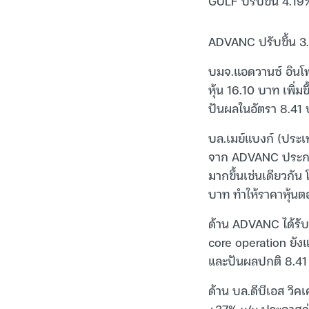
GULF ปรับขึ้น 4.19%
ADVANC ปรับขึ้น 3.6
บมจ.แอดวานซ์ อินโฟ
หุ้น 16.10 บาท เพิ่
ปันผลในอัตรา 8.41 
บล.เมย์แบงก์ (ประเท
จาก ADVANC ประกาศจ
มากขึ้นเช่นเดียวกัน 
บาท ทำให้ราคาหุ้นต
ด้าน ADVANC ได้รั
core operation ยัง
และปันผลปกติ 8.41 
ด้าน บล.ดีบีเอส ว
+37% y/y ประกาศจ่า