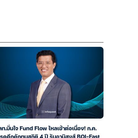
ท.มั่นใจ Fund Flow ไหลเข้าต่อเนื่อง! ก.ค.
รดคึกคักทุบสถิติ 4 ปี รับอานิสงส์ BOI-Fast