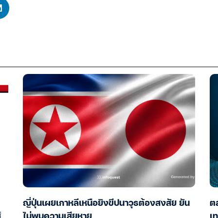
ญี่ปุ่นเผยเกาหลีเหนือยิงขีปนาวุธต้องสงสัย ยัน
ตล
์
ไม่พบความเสียหาย
เท