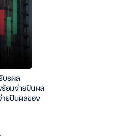
รับรผล
ร้อมจ่ายปันผล
รจ่ายปันผลของ