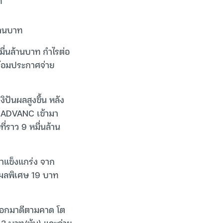
ท
้านบาท
ื่นล้านบาท กำไรต่อ
พร้อมประกาศจ่าย
ปันผลสูงขึ้น หลัง
ก ADVANC เข้ามา
ี่ราว 9 หมื่นล้าน
แข็งแกร่ง จาก
นผลพิเศษ 19 บาท
 ออกมาดีตามคาด โต
3 บาท/หุ้น) และจ่าย