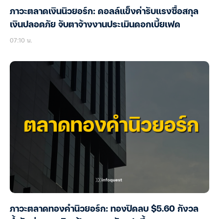
ภาวะตลาดเงินนิวยอร์ก: ดอลล์แข็งค่ารับแรงซื้อสกุล
เงินปลอดภัย จับตาจ้างงานประเมินดอกเบี้ยเฟด
07:10 น.
ภาวะตลาดทองคำนิวยอร์ก: ทองปิดลบ $5.60 กังวล