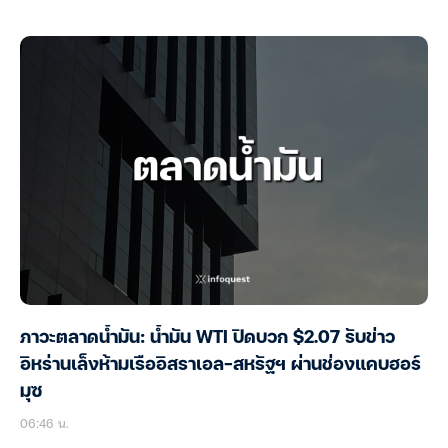
ภาวะตลาดน้ำมัน: น้ำมัน WTI ปิดบวก $2.07 รับข่าว
อิหร่านเล็งห้ามเรืออิสราเอล-สหรัฐฯ ผ่านช่องแคบฮอร์
มุซ
06:46 น.