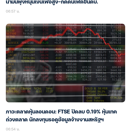
น้ำมันพุ่งหนุนเงินเฟ้อสูง-กดดันเฟดขึ้นดบ.
06:57 น.
ภาวะตลาดหุ้นลอนดอน: FTSE ปิดลบ 0.19% หุ้นเทค
ถ่วงตลาด นักลงทุนรอดูข้อมูลจ้างงานสหรัฐฯ
06:54 น.