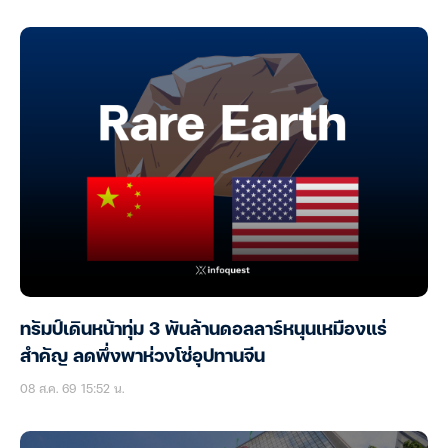
ทรัมป์เดินหน้าทุ่ม 3 พันล้านดอลลาร์หนุนเหมืองแร่
สำคัญ ลดพึ่งพาห่วงโซ่อุปทานจีน
08 ส.ค. 69 15:52 น.