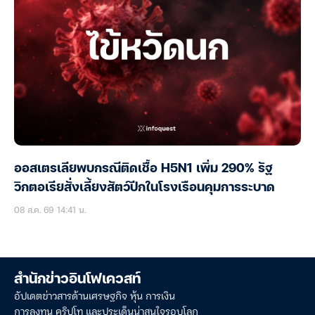
ออสเตรเลียพบกรณีติดเชื้อ H5N1 เพิ่ม 290% รัฐ
วิกตอเรียสั่งเลี้ยงสัตว์ปีกในโรงเรือนคุมการระบาด
08 ส.ค. 69 14:41 น.
สำนักข่าวอินโฟเควสท์
อัปเดตข่าวสารด้านเศรษฐกิจ หุ้น การเงิน
การลงทุน คริปโท และประเด็นน่าสนใจรอบโลก