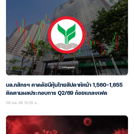
บล.กสิกรฯ คาดดัชนีหุ้นไทยสัปดาห์หน้า 1,560-1,655
ติดตามผลประกอบการ Q2/69 ถ้อยแถลงเฟด
08 ส.ค. 69 15:29 น.