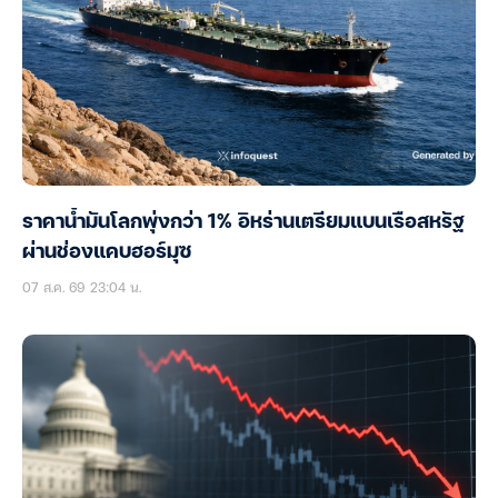
ราคาน้ำมันโลกพุ่งกว่า 1% อิหร่านเตรียมแบนเรือสหรัฐ
ผ่านช่องแคบฮอร์มุซ
07 ส.ค. 69 23:04 น.