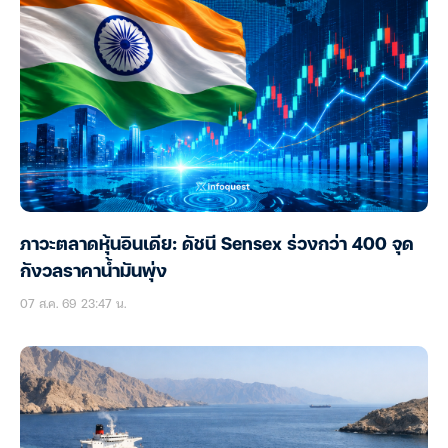
ภาวะตลาดหุ้นอินเดีย: ดัชนี Sensex ร่วงกว่า 400 จุด
กังวลราคาน้ำมันพุ่ง
07 ส.ค. 69 23:47 น.