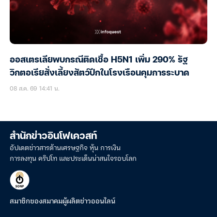
ออสเตรเลียพบกรณีติดเชื้อ H5N1 เพิ่ม 290% รัฐ
วิกตอเรียสั่งเลี้ยงสัตว์ปีกในโรงเรือนคุมการระบาด
08 ส.ค. 69 14:41 น.
สำนักข่าวอินโฟเควสท์
อัปเดตข่าวสารด้านเศรษฐกิจ หุ้น การเงิน
การลงทุน คริปโท และประเด็นน่าสนใจรอบโลก
สมาชิกของสมาคมผู้ผลิตข่าวออนไลน์