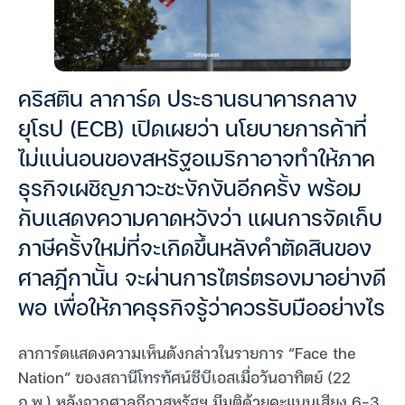
คริสติน ลาการ์ด ประธานธนาคารกลาง
ยุโรป (ECB) เปิดเผยว่า นโยบายการค้าที่
ไม่แน่นอนของสหรัฐอเมริกาอาจทำให้ภาค
ธุรกิจเผชิญภาวะชะงักงันอีกครั้ง พร้อม
กับแสดงความคาดหวังว่า แผนการจัดเก็บ
ภาษีครั้งใหม่ที่จะเกิดขึ้นหลังคำตัดสินของ
ศาลฎีกานั้น จะผ่านการไตร่ตรองมาอย่างดี
พอ เพื่อให้ภาคธุรกิจรู้ว่าควรรับมืออย่างไร
ลาการ์ดแสดงความเห็นดังกล่าวในรายการ “Face the
Nation” ของสถานีโทรทัศน์ซีบีเอสเมื่อวันอาทิตย์ (22
ก.พ.) หลังจากศาลฎีกาสหรัฐฯ มีมติด้วยคะแนนเสียง 6-3