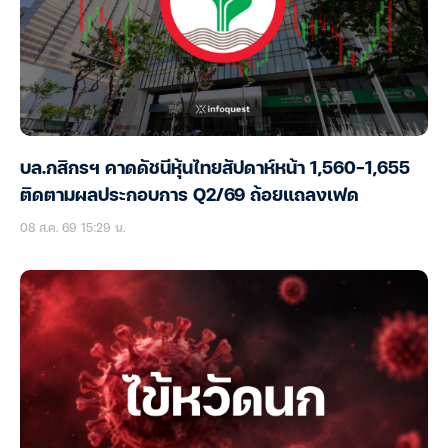
บล.กสิกรฯ คาดดัชนีหุ้นไทยสัปดาห์หน้า 1,560-1,655
ติดตามผลประกอบการ Q2/69 ถ้อยแถลงเฟด
08 ส.ค. 69 15:29 น.