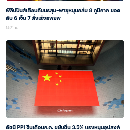
ฟิลิปปินส์เตือนภัยมรสุม-พายุหมุนถล่ม 8 ภูมิภาค ยอด
ดับ 6 เจ็บ 7 สั่งเร่งอพยพ
14:21 น.
ดัชนี PPI จีนเดือนก.ค. ขยับขึ้น 3.5% แรงหนุนอุปสงค์