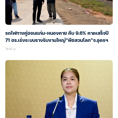
รถไฟทางคู่ขอนแก่น-หนองคาย คืบ 9.6% คาดเสร็จปี
71 ขร.เร่งระบบรางรับงานใหญ่”พืชสวนโลก”จ.อุดรฯ
14:41 น.