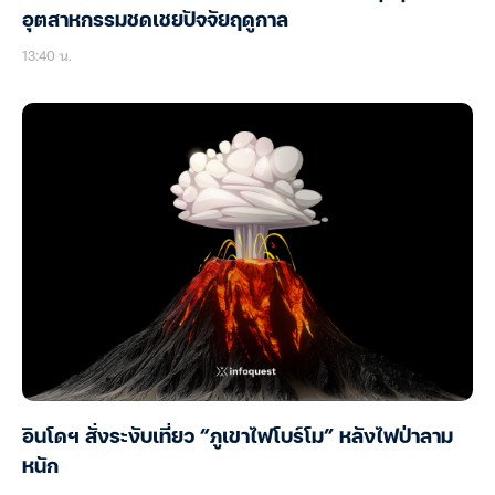
อุตสาหกรรมชดเชยปัจจัยฤดูกาล
13:40 น.
อินโดฯ สั่งระงับเที่ยว “ภูเขาไฟโบร์โม” หลังไฟป่าลาม
หนัก