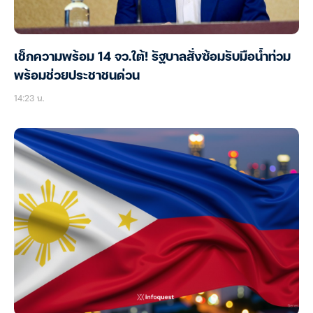
เช็กความพร้อม 14 จว.ใต้! รัฐบาลสั่งซ้อมรับมือน้ำท่วม
พร้อมช่วยประชาชนด่วน
14:23 น.