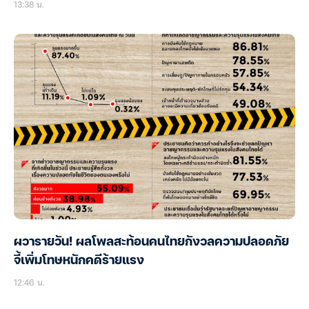
13:38 น.
ผวารายวัน! ผลโพลสะท้อนคนไทยกังวลความปลอดภัย
จี้เพิ่มโทษหนักคดีร้ายแรง
12:46 น.