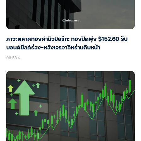
ภาวะตลาดทองคำนิวยอร์ก: ทองปิดพุ่ง $152.60 รับ
บอนด์ยีลด์ร่วง-หวังเจรจาอิหร่านคืบหน้า
06:58 น.