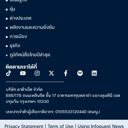
เศรษฐกิจ
หุ้น
ต่างประเทศ
พลังงานและความยั่งยืน
การเมือง
ธุรกิจ
ภูมิทัศน์สื่อไทยปีล่าสุด
ติดตามเราได้ที่
บริษัท ดาต้าเซ็ต จำกัด
888/178 ถนนเพลินจิต ชั้น 17 อาคารมหาทุนพลาซ่า แขวงลุมพินี เขต
ปทุมวัน กรุงเทพฯ 10330
เลขประจำตัวผู้เสียภาษีอากร: 0105533120440 (สนญ.)
Privacy Statement
|
Term of Use
|
Using Infoquest News