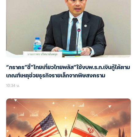
“ภราดร”ชี้”ไทยเที่ยวไทยพลัส”ใช้งบพ.ร.ก.เงินกู้ได้ตาม
เกณฑ์เหตุช่วยธุรกิจรายเล็กจากพิษสงคราม
10:34 น.