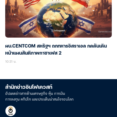
ผบ.CENTCOM สหรัฐฯ ถกทหารอิสราเอล กดดันเดิน
หน้าแผนสันติภาพกาซาเฟส 2
10:31 น.
สำนักข่าวอินโฟเควสท์
อัปเดตข่าวสารด้านเศรษฐกิจ หุ้น การเงิน
การลงทุน คริปโท และประเด็นน่าสนใจรอบโลก