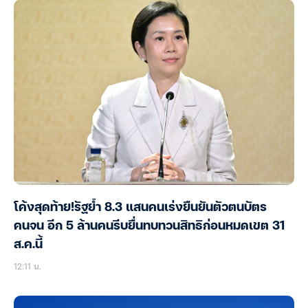
โค้งสุดท้าย!รัฐย้ำ 8.3 แสนคนเร่งยืนยันตัวตนบัตร
คนจน อีก 5 ล้านคนรีบยื่นทบทวนสิทธิก่อนหมดเขต 31
ส.ค.นี้
12:11 น.