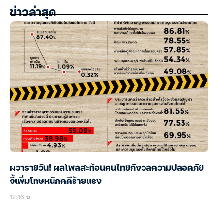
ข่าวล่าสุด
ผวารายวัน! ผลโพลสะท้อนคนไทยกังวลความปลอดภัย
จี้เพิ่มโทษหนักคดีร้ายแรง
12:46 น.