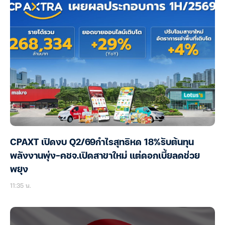
CPAXT เปิดงบ Q2/69กำไรสุทธิหด 18%รับต้นทุน
พลังงานพุ่ง-คชจ.เปิดสาขาใหม่ แต่ดอกเบี้ยลดช่วย
พยุง
11:35 น.