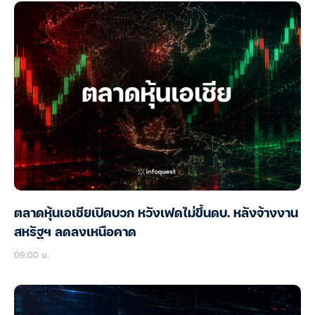
ตลาดหุ้นเอเชียเปิดบวก หวังเฟดไม่ขึ้นดบ. หลังจ้างงาน
สหรัฐฯ ลดลงเหนือคาด
09:00 น.