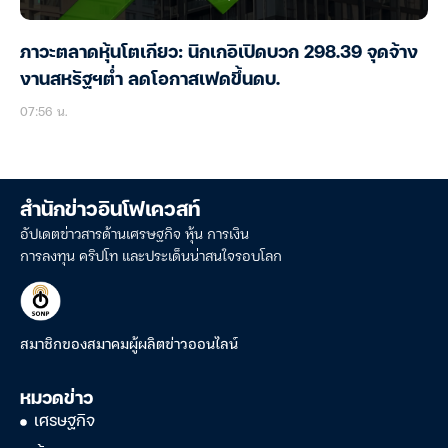
ภาวะตลาดหุ้นโตเกียว: นิกเกอิเปิดบวก 298.39 จุดจ้าง
งานสหรัฐฯต่ำ ลดโอกาสเฟดขึ้นดบ.
07:56 น.
สำนักข่าวอินโฟเควสท์
อัปเดตข่าวสารด้านเศรษฐกิจ หุ้น การเงิน
การลงทุน คริปโท และประเด็นน่าสนใจรอบโลก
สมาชิกของสมาคมผู้ผลิตข่าวออนไลน์
หมวดข่าว
เศรษฐกิจ