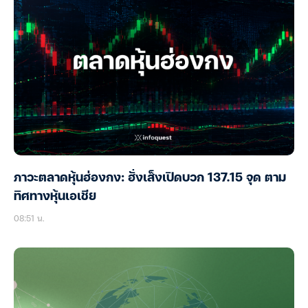
ภาวะตลาดหุ้นฮ่องกง: ฮั่งเส็งเปิดบวก 137.15 จุด ตาม
ทิศทางหุ้นเอเชีย
08:51 น.