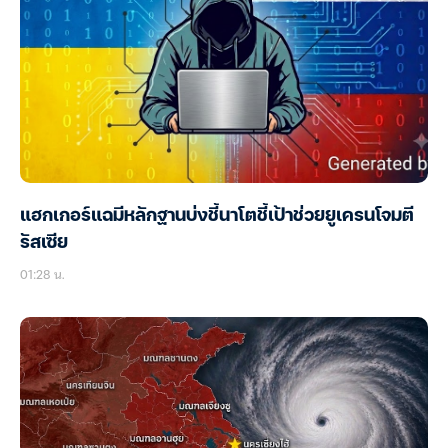
แฮกเกอร์แฉมีหลักฐานบ่งชี้นาโตชี้เป้าช่วยยูเครนโจมตี
รัสเซีย
01:28 น.