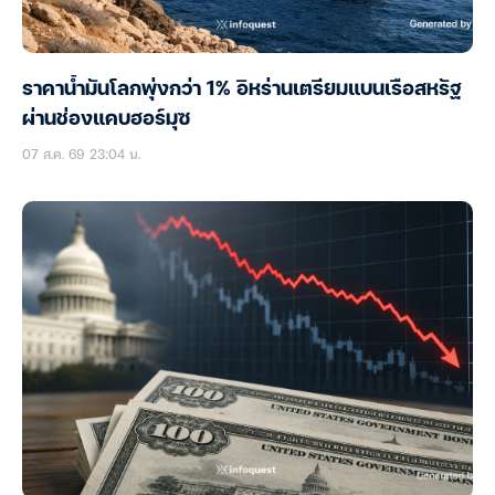
ราคาน้ำมันโลกพุ่งกว่า 1% อิหร่านเตรียมแบนเรือสหรัฐ
ผ่านช่องแคบฮอร์มุซ
07 ส.ค. 69 23:04 น.