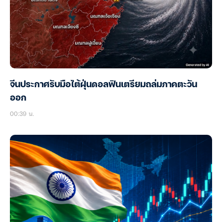
จีนประกาศรับมือไต้ฝุ่นดอลฟินเตรียมถล่มภาคตะวัน
ออก
00:39 น.