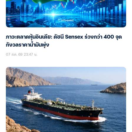
ภาวะตลาดหุ้นอินเดีย: ดัชนี Sensex ร่วงกว่า 400 จุด
กังวลราคาน้ำมันพุ่ง
07 ส.ค. 69 23:47 น.