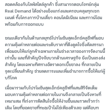
สอดคล้องกับไลฟ์สไตล์ลูกค้า ซึ่งสามารถตอบโจทย์กลุ่ม
Real Demand ได้อย่างแข็งแกร่งและครอบคลุมทุกเซก
เมนต์ ทั้งโครงการบ้านเดี่ยว คอนโดมิเนียม และทาวน์โฮม
พร้อมกับการออกแบบ
ขณะเดียวกันในด้านกลยุทธ์โปรโมชันสุดเอ็กซ์คลูซีฟที่มอบ
ความคุ้มค่าหลายต่อและระดับราคาที่ดึงดูดใจซึ่งคัดสรรมา
เพื่อมอบให้แก่ลูกค้าเฉพาะภายในช่วงเวลาของการจัดงานนี้
เท่านั้น และที่สำคัญปัจจัยบวกด้านเศรษฐกิจ ยังเป็นแรงส่ง
สำคัญ โดยเฉพาะทิศทางอัตราดอกเบี้ยขาลง ที่กลายเป็น
จุดเปลี่ยนสำคัญ ช่วยลดภาระและเพิ่มอำนาจการซื้อให้แก่ผู้
บริโภค
เมื่อมารวมกับโปรโมชันสุดเอ็กซ์คลูซีฟที่แสนสิริจัดเต็ม
มอบความคุ้มค่าหลายต่อภายในงานจึงกลายเป็นจังหวะที่
เหมาะสม ที่เร่งการตัดสินใจซื้อให้ง่ายขึ้นและรวดเร็วกว่า
เดิม โดยที่ยอดขายที่ทะลุเป้าไม่ใช่เพียงตัวเลข แต่คือบท