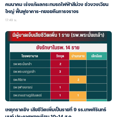
คมนาคม เร่งแก้ผลกระทบรถไฟฟ้าสีม่วง ช่วงวงเวียน
ใหญ่ ฟื้นฟูอาคาร-ทยอยคืนการจราจร
17:49 น.
เหตุกราดยิง เสียชีวิตเพิ่มเป็นรายที่ 9 รร.เทพศิรินทร์