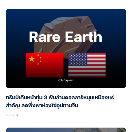
ทรัมป์เดินหน้าทุ่ม 3 พันล้านดอลลาร์หนุนเหมืองแร่
สำคัญ ลดพึ่งพาห่วงโซ่อุปทานจีน
15:52 น.