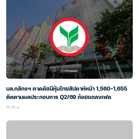
บล.กสิกรฯ คาดดัชนีหุ้นไทยสัปดาห์หน้า 1,560-1,655
ติดตามผลประกอบการ Q2/69 ถ้อยแถลงเฟด
15:29 น.