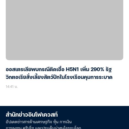
ออสเตรเลียพบกรณีติดเชื้อ H5N1 เพิ่ม 290% รัฐ
วิกตอเรียสั่งเลี้ยงสัตว์ปีกในโรงเรือนคุมการระบาด
14:41 น.
สำนักข่าวอินโฟเควสท์
อัปเดตข่าวสารด้านเศรษฐกิจ หุ้น การเงิน
การลงทุน คริปโท และประเด็นน่าสนใจรอบโลก