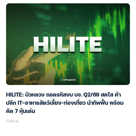
HILITE: บัวหลวง ถอดรหัสงบ บจ. Q2/69 สดใส ค้า
ปลีก IT-อาหารสัตว์เลี้ยง-ท่องเที่ยว นำทัพฟื้น พร้อม
คัด 7 หุ้นเด่น
11:44 น.