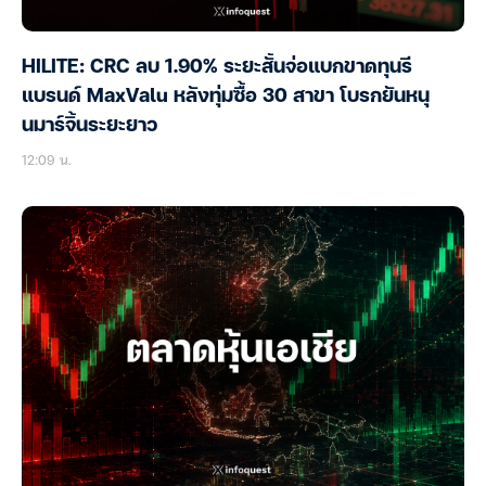
HILITE: CRC ลบ 1.90% ระยะสั้นจ่อแบกขาดทุนรี
แบรนด์ MaxValu หลังทุ่มซื้อ 30 สาขา โบรกยันหนุ
นมาร์จิ้นระยะยาว
12:09 น.