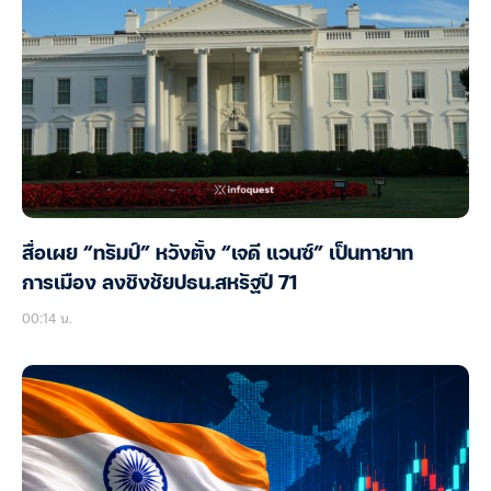
สื่อเผย “ทรัมป์” หวังตั้ง “เจดี แวนซ์” เป็นทายาท
การเมือง ลงชิงชัยปธน.สหรัฐปี 71
00:14 น.