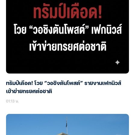
ทรัมป์เดือด! โวย “วอชิงตันโพสต์” รายงานเฟกนิวส์
เข้าข่ายทรยศต่อชาติ
01:13 น.