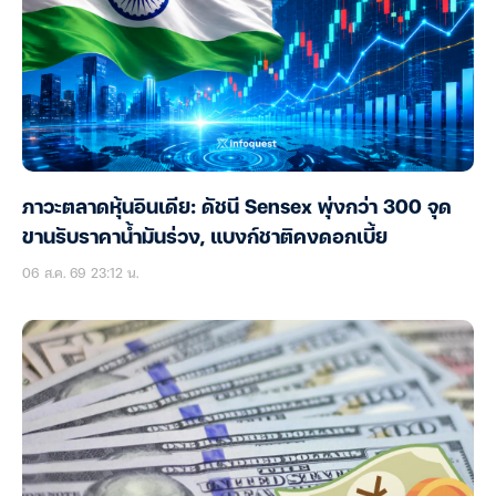
ภาวะตลาดหุ้นอินเดีย: ดัชนี Sensex พุ่งกว่า 300 จุด
ขานรับราคาน้ำมันร่วง, แบงก์ชาติคงดอกเบี้ย
06 ส.ค. 69 23:12 น.