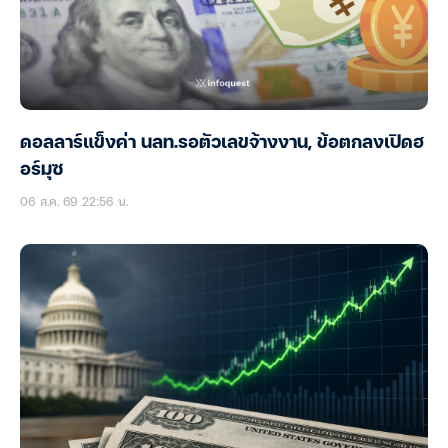
ดอลลาร์แข็งค่า นลท.รอตัวเลขจ้างงาน, ข้อตกลงเปิดฮ
อร์มุซ
06 ส.ค. 69 22:56 น.