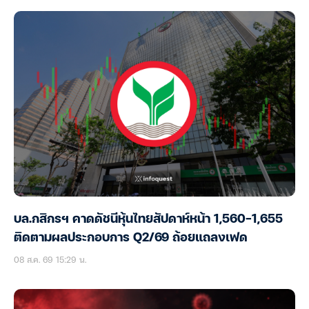
บล.กสิกรฯ คาดดัชนีหุ้นไทยสัปดาห์หน้า 1,560-1,655
ติดตามผลประกอบการ Q2/69 ถ้อยแถลงเฟด
08 ส.ค. 69 15:29 น.