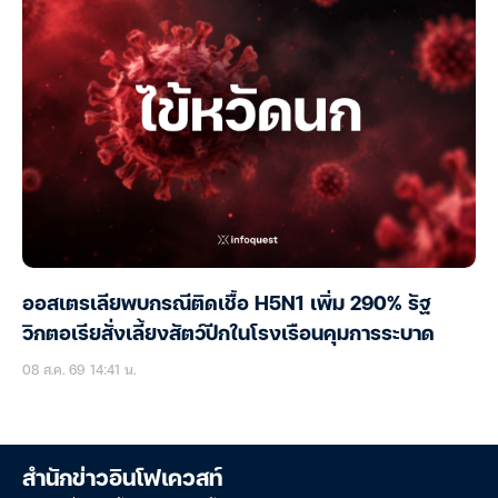
ออสเตรเลียพบกรณีติดเชื้อ H5N1 เพิ่ม 290% รัฐ
วิกตอเรียสั่งเลี้ยงสัตว์ปีกในโรงเรือนคุมการระบาด
08 ส.ค. 69 14:41 น.
สำนักข่าวอินโฟเควสท์