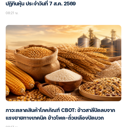
ปฏิทินหุ้น ประจำวันที่ 7 ส.ค. 2569
08:21 น.
ภาวะตลาดสินค้าโภคภัณฑ์ CBOT: ข้าวสาลีปิดลบจาก
แรงขายทางเทคนิค ข้าวโพด-ถั่วเหลืองปิดบวก