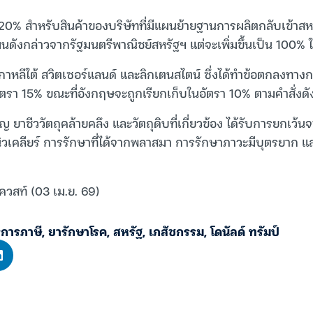
ี่ 20% สำหรับสินค้าของบริษัทที่มีแผนย้ายฐานการผลิตกลับเข้าสห
ผนดังกล่าวจากรัฐมนตรีพาณิชย์สหรัฐฯ แต่จะเพิ่มขึ้นเป็น 100% ใน
เกาหลีใต้ สวิตเซอร์แลนด์ และลิกเตนสไตน์ ซึ่งได้ทำข้อตกลงทาง
ัตรา 15% ขณะที่อังกฤษจะถูกเรียกเก็บในอัตรา 10% ตามคำสั่งดั
ญ ยาชีววัตถุคล้ายคลึง และวัตถุดิบที่เกี่ยวข้อง ได้รับการยกเว
านิวเคลียร์ การรักษาที่ได้จากพลาสมา การรักษาภาวะมีบุตรยาก 
ควสท์ (03 เม.ย. 69)
การภาษี
,
ยารักษาโรค
,
สหรัฐ
,
เภสัชกรรม
,
โดนัลด์ ทรัมป์