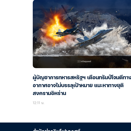
ผู้บัญชาการทหารสหรัฐฯ เตือนทรัมป์โจมตีทา
อากาศอาจไม่บรรลุเป้าหมาย แนะหาทางยุติ
สงครามอิหร่าน
12:11 น.