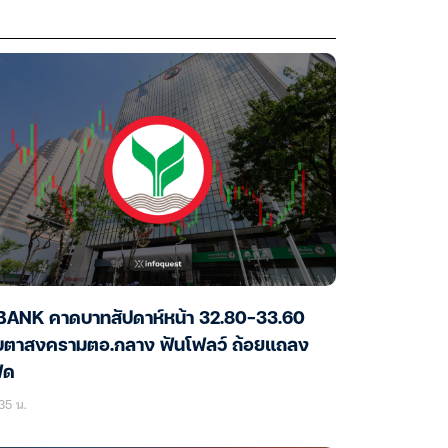
BANK คาดบาทสัปดาห์หน้า 32.80-33.60
ับตาสงครามตอ.กลาง ฟันโฟลว์ ถ้อยแถลง
ฟด
35 น.