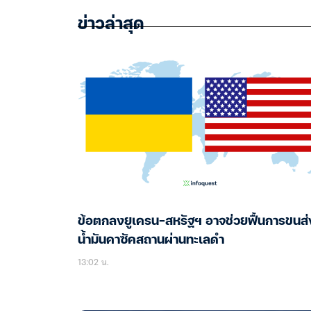
ข่าวล่าสุด
ข้อตกลงยูเครน-สหรัฐฯ อาจช่วยฟื้นการขนส่
น้ำมันคาซัคสถานผ่านทะเลดำ
13:02 น.