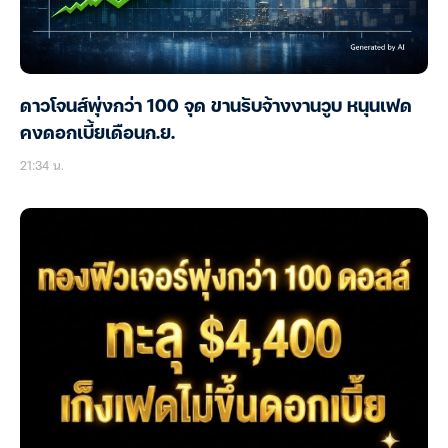
ดาวโจนส์พุ่งกว่า 100 จุด ขานรับจ้างงานวูบ หนุนเฟด
คงดอกเบี้ยเดือนก.ย.
21:34 น.