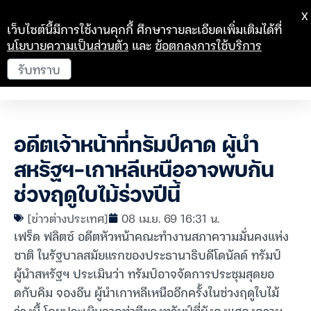
X
เว็บไซต์นี้มีการใช้งานคุกกี้ ศึกษารายละเอียดเพิ่มเติมได้ที่
นโยบายความเป็นส่วนตัว
และ
ข้อตกลงการใช้บริการ
รับทราบ
อดีตเจ้าหน้าที่ทรัมป์คาด ผู้นำ
สหรัฐฯ-เกาหลีเหนืออาจพบกัน
ช่วงฤดูใบไม้ร่วงปีนี้
[ข่าวต่างประเทศ]
08 เม.ย. 69 16:31 น.
เฟร็ด ฟลิตซ์ อดีตหัวหน้าคณะทำงานสภาความมั่นคงแห่ง
ชาติ ในรัฐบาลสมัยแรกของประธานาธิบดีโดนัลด์ ทรัมป์
ผู้นำสหรัฐฯ ประเมินว่า ทรัมป์อาจจัดการประชุมสุดยอ
ดกับคิม จองอึน ผู้นำเกาหลีเหนืออีกครั้งในช่วงฤดูใบไม้
ร่วงนี้ โดยประเมินจากท่าทีของทรัมป์ที่ยังคงแสดงความ