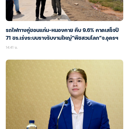
รถไฟทางคู่ขอนแก่น-หนองคาย คืบ 9.6% คาดเสร็จปี
71 ขร.เร่งระบบรางรับงานใหญ่”พืชสวนโลก”จ.อุดรฯ
14:41 น.