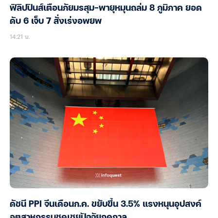
ฟิลิปปินส์เตือนภัยมรสุม-พายุหมุนถล่ม 8 ภูมิภาค ยอด
ดับ 6 เจ็บ 7 สั่งเร่งอพยพ
14:21 น.
ดัชนี PPI จีนเดือนก.ค. ขยับขึ้น 3.5% แรงหนุนอุปสงค์
อุตสาหกรรมชดเชยปัจจัยฤดูกาล