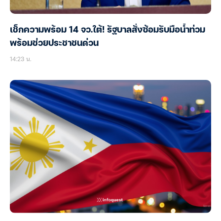
เช็กความพร้อม 14 จว.ใต้! รัฐบาลสั่งซ้อมรับมือน้ำท่วม
พร้อมช่วยประชาชนด่วน
14:23 น.