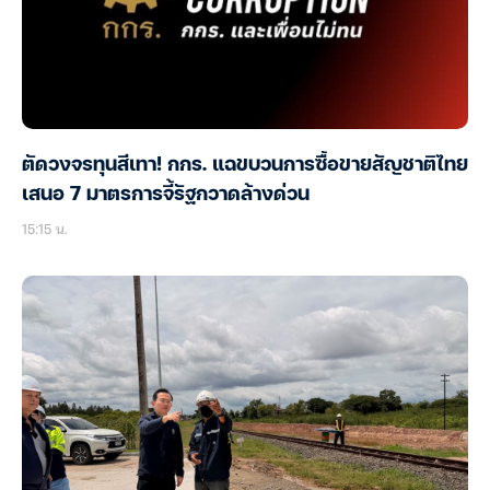
ตัดวงจรทุนสีเทา! กกร. แฉขบวนการซื้อขายสัญชาติไทย
เสนอ 7 มาตรการจี้รัฐกวาดล้างด่วน
15:15 น.