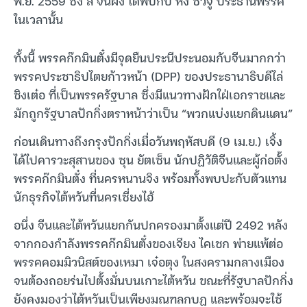
พ.ย. 2559 ซึ่ง สี จิ้นผิง ได้พบกับ หง ซิ่วจู้ ประธานพรรค
ในเวลานั้น
ทั้งนี้ พรรคก๊กมินตั๋งมีจุดยืนประนีประนอมกับจีนมากกว่า
พรรคประชาธิปไตยก้าวหน้า (DPP) ของประธานาธิบดีไล่
ชิงเต๋อ ที่เป็นพรรครัฐบาล ซึ่งมีแนวทางฝักใฝ่เอกราชและ
มักถูกรัฐบาลปักกิ่งตราหน้าว่าเป็น “พวกแบ่งแยกดินแดน”
ก่อนเดินทางถึงกรุงปักกิ่งเมื่อวันพฤหัสบดี (9 เม.ย.) เจิ้ง
ได้ไปคารวะสุสานของ ซุน ยัตเซ็น นักปฏิวัติจีนและผู้ก่อตั้ง
พรรคก๊กมินตั๋ง ที่นครหนานจิง พร้อมทั้งพบปะกับตัวแทน
นักธุรกิจไต้หวันที่นครเซี่ยงไฮ้
อนึ่ง จีนและไต้หวันแยกกันปกครองมาตั้งแต่ปี 2492 หลัง
จากกองกำลังพรรคก๊กมินตั๋งของเจียง ไคเชก พ่ายแพ้ต่อ
พรรคคอมมิวนิสต์ของเหมา เจ๋อตุง ในสงครามกลางเมือง
จนต้องถอยร่นไปตั้งมั่นบนเกาะไต้หวัน ขณะที่รัฐบาลปักกิ่ง
ยังคงมองว่าไต้หวันเป็นเพียงมณฑลกบฏ และพร้อมจะใช้