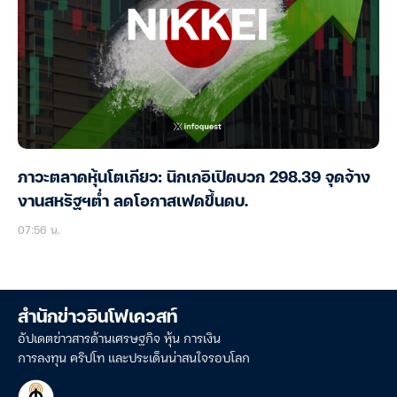
ภาวะตลาดหุ้นโตเกียว: นิกเกอิเปิดบวก 298.39 จุดจ้าง
งานสหรัฐฯต่ำ ลดโอกาสเฟดขึ้นดบ.
07:56 น.
สำนักข่าวอินโฟเควสท์
อัปเดตข่าวสารด้านเศรษฐกิจ หุ้น การเงิน
การลงทุน คริปโท และประเด็นน่าสนใจรอบโลก