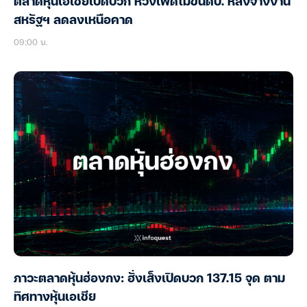
ตลาดหุ้นเอเชียเปิดบวก หวังเฟดไม่ขึ้นดบ. หลังจ้างงาน
สหรัฐฯ ลดลงเหนือคาด
09:00 น.
ภาวะตลาดหุ้นฮ่องกง: ฮั่งเส็งเปิดบวก 137.15 จุด ตาม
ทิศทางหุ้นเอเชีย