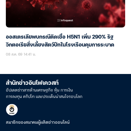
ออสเตรเลียพบกรณีติดเชื้อ H5N1 เพิ่ม 290% รัฐ
วิกตอเรียสั่งเลี้ยงสัตว์ปีกในโรงเรือนคุมการระบาด
08 ส.ค. 69 14:41 น.
สำนักข่าวอินโฟเควสท์
อัปเดตข่าวสารด้านเศรษฐกิจ หุ้น การเงิน
การลงทุน คริปโท และประเด็นน่าสนใจรอบโลก
สมาชิกของสมาคมผู้ผลิตข่าวออนไลน์