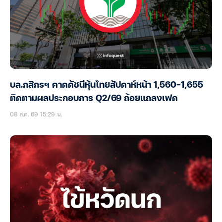
บล.กสิกรฯ คาดดัชนีหุ้นไทยสัปดาห์หน้า 1,560-1,655
ติดตามผลประกอบการ Q2/69 ถ้อยแถลงเฟด
08 ส.ค. 69 15:29 น.