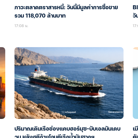
ภาวะตลาดตราสารหนี้: วันนี้มีมูลค่าการซื้อขาย
BI
รวม 118,070 ล้านบาท
วั
17:08 น.
17:
ปริมาณเดินเรือช่องแคบฮอร์มุซ-บับเอลมันเดบ
เม
วูบ หลังฮูตีอ้างโจมตีเรือน้ำมันซาอุฯ
คั