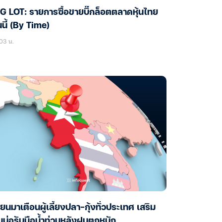
G LOT: รายการซื้อขายบิ๊กล็อตตลาดหุ้นไทย
นนี้ (By Time)
03 น.
ียนมาเตือนผู้เลี้ยงปลา-กุ้งทั่วประเทศ เสริม
นบ่อรับมือน้ำท่วมหลังฝนตกหนัก