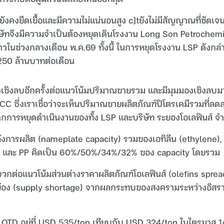
ังคงยืดเยื้อและมีความไม่แน่นอนสูง c]tยังไม่มีสัญญาณที่ชัดเจน
ิษัทจึงมีความจำเป็นต้องหยุดเดินโรงงาน Long Son Petrochemic
ราวในช่วงกลางเดือน พ.ค.69 ทั้งนี้ ในการหยุดโรงงาน LSP ดังกล
50 ล้านบาทต่อเดือน
ชิงลบอีกครั้งต่อแนวโน้มปริมาณขายรวม และมีมุมมองเชิงลบมากข
C ซึ่งเราเชื่อว่าจะเห็นปริมาณขายผลิตภัณฑ์ปิโตรเคมีรวมที่ลด
ากการหยุดดำเนินงานของทั้ง LSP และบริษัท ระยองโอเลฟินส์ จ
งการผลิต (nameplate capacity) รวมของเอทิลีน (ethylene), 
, และ PP คิดเป็น 60%/50%/34%/32% ของ capacity โดยรวม
วกต่อแนวโน้มส่วนต่างราคาผลิตภัณฑ์โอเลฟินส์ (olefins spread)
้อง (supply shortage) จากผลกระทบของสงครามระหว่างอิสรา
 QTD อยู่ที่ USD 535/ton เทียบกับ USD 324/ton ในไตรมาส 1