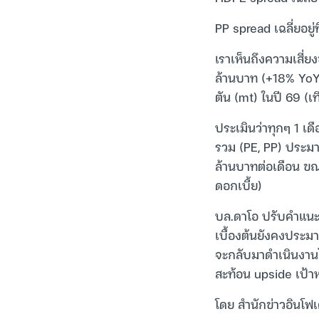
PP spread เฉลี่ยอย
เราเห็นถึงความเสี่ย
ล้านบาท (+18% YoY)
ตัน (mt) ในปี 69 (เ
ประเมินว่าทุกๆ 1 เ
รวม (PE, PP) ประมา
ล้านบาทต่อเดือน ขณ
ดอกเบี้ย)
บล.ดาโอ ปรับคำแนะน
เบื้องต้นยังคงประม
จะกลับมาดำเนินงาน
สะท้อน upside เป้า
โดย สำนักข่าวอินโฟเ