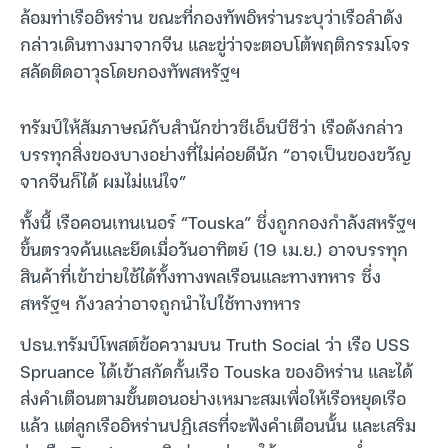
ล้อมท่าเรืออิหร่าน ขณะที่กองทัพอิหร่านระบุว่าเรือลำดัง
กล่าวเดินทางมาจากจีน และขู่ว่าจะตอบโต้พฤติกรรมโจร
สลัดติดอาวุธโดยกองทัพสหรัฐฯ
ทรัมป์ให้สัมภาษณ์กับสำนักข่าวซีเอ็นบีซีว่า เรือดังกล่าว
บรรทุกสิ่งของบางอย่างที่ไม่ค่อยดีนัก “อาจเป็นของขวัญ
จากจีนก็ได้ ผมไม่แน่ใจ”
ทั้งนี้ เรือคอนเทนเนอร์ “Touska” ซึ่งถูกกองกำลังสหรัฐฯ
ขึ้นตรวจค้นและยึดเมื่อวันอาทิตย์ (19 เม.ย.) อาจบรรทุก
สินค้าที่เข้าข่ายใช้ได้ทั้งทางพลเรือนและทางทหาร ซึ่ง
สหรัฐฯ กังวลว่าอาจถูกนำไปใช้ทางทหาร
ปธน.ทรัมป์โพสต์ข้อความบน Truth Social ว่า เรือ USS
Spruance ได้เข้าสกัดกั้นเรือ Touska ของอิหร่าน และได้
ส่งคำเตือนตามขั้นตอนอย่างเหมาะสมเพื่อให้เรือหยุดเรือ
แล้ว แต่ลูกเรืออิหร่านปฏิเสธที่จะฟังคำเตือนนั้น และเสริม