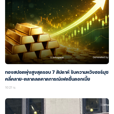
ทองสปอตพุ่งสูงสุดรอบ 7 สัปดาห์ รับความหวังฮอร์มุซ
คลี่คลาย-ตลาดลดคาดการณ์เฟดขึ้นดอกเบี้ย
10:21 น.