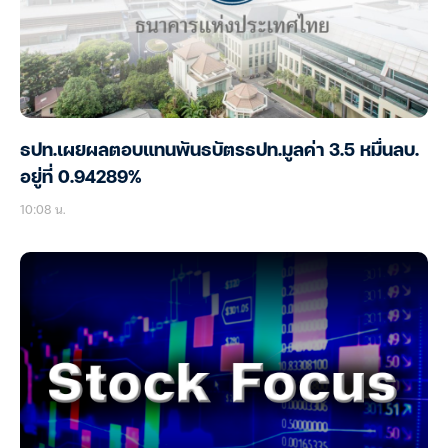
ธปท.เผยผลตอบแทนพันธบัตรธปท.มูลค่า 3.5 หมื่นลบ.
อยู่ที่ 0.94289%
10:08 น.