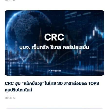
CRC ฮุบ “แม็กซ์แวลู”ในไทย 30 สาขาต่อยอด TOPS
ลุยปรับโฉมใหม่
18:26 น.