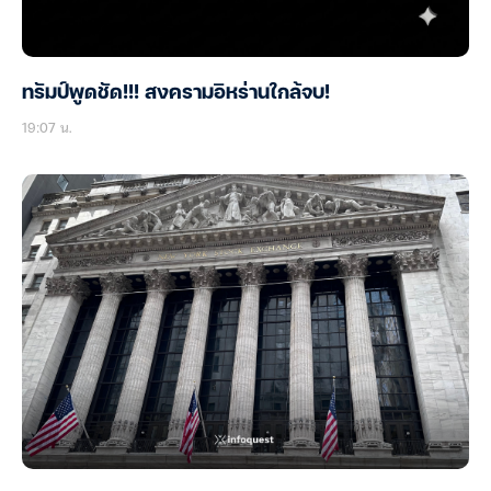
ทรัมป์พูดชัด!!! สงครามอิหร่านใกล้จบ!
19:07 น.