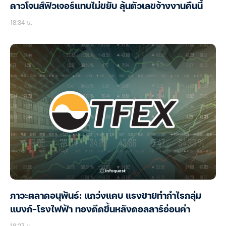
ดาวโจนส์ฟิวเจอร์แทบไม่ขยับ ลุ้นตัวเลขจ้างงานคืนนี้
18:34 น.
ภาวะตลาดอนุพันธ์: แกว่งแคบ แรงขายทำกำไรกลุ่ม
แบงก์-โรงไฟฟ้า ทองดีดขึ้นหลังดอลลาร์อ่อนค่า
18:27 น.