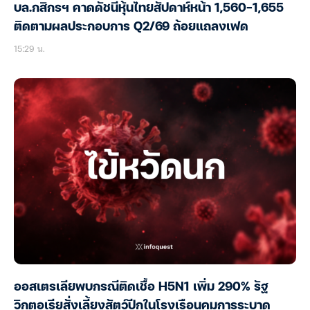
บล.กสิกรฯ คาดดัชนีหุ้นไทยสัปดาห์หน้า 1,560-1,655
ติดตามผลประกอบการ Q2/69 ถ้อยแถลงเฟด
15:29 น.
ออสเตรเลียพบกรณีติดเชื้อ H5N1 เพิ่ม 290% รัฐ
วิกตอเรียสั่งเลี้ยงสัตว์ปีกในโรงเรือนคุมการระบาด