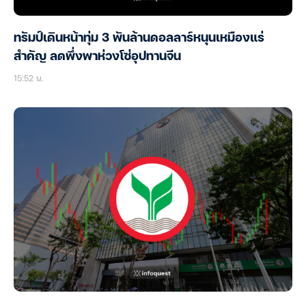
ทรัมป์เดินหน้าทุ่ม 3 พันล้านดอลลาร์หนุนเหมืองแร่
สำคัญ ลดพึ่งพาห่วงโซ่อุปทานจีน
15:52 น.