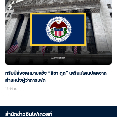
ทรัมป์ส่งจดหมายแจ้ง “ลิซา คุก” เตรียมโดนปลดจาก
ตำแหน่งผู้ว่าการเฟด
13:44 น.
สำนักข่าวอินโฟเควสท์