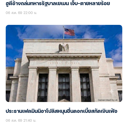
ฮูตีอ้างถล่มทหารรัฐบาลเยเมน เจ็บ-ตายหลายร้อย
06 ส.ค. 69 22:00 น.
ประธานเฟดมินนิอาโปลิสหนุนขึ้นดอกเบี้ยสกัดเงินเฟ้อ
06 ส.ค. 69 21:40 น.