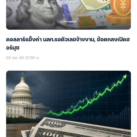
ดอลลาร์แข็งค่า นลท.รอตัวเลขจ้างงาน, ข้อตกลงเปิดฮ
อร์มุซ
06 ส.ค. 69 22:56 น.