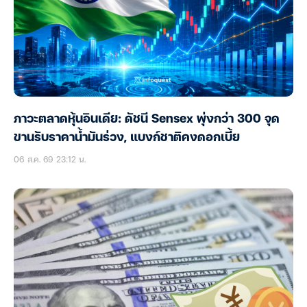
ภาวะตลาดหุ้นอินเดีย: ดัชนี Sensex พุ่งกว่า 300 จุด
ขานรับราคาน้ำมันร่วง, แบงก์ชาติคงดอกเบี้ย
06 ส.ค. 69 23:12 น.