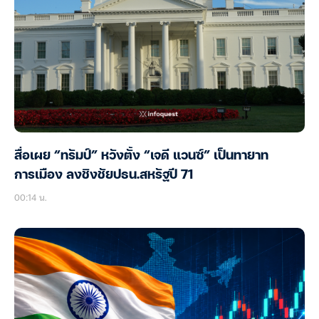
สื่อเผย “ทรัมป์” หวังตั้ง “เจดี แวนซ์” เป็นทายาท
การเมือง ลงชิงชัยปธน.สหรัฐปี 71
00:14 น.