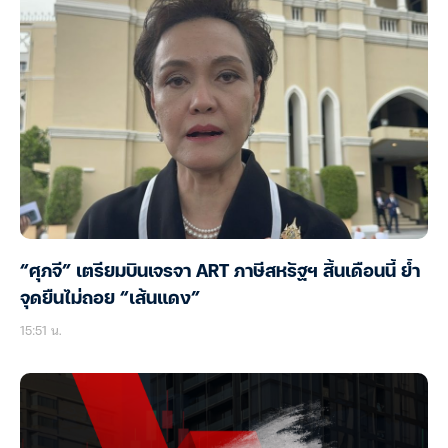
“ศุภจี” เตรียมบินเจรจา ART ภาษีสหรัฐฯ สิ้นเดือนนี้ ย้ำ
จุดยืนไม่ถอย “เส้นแดง”
15:51 น.