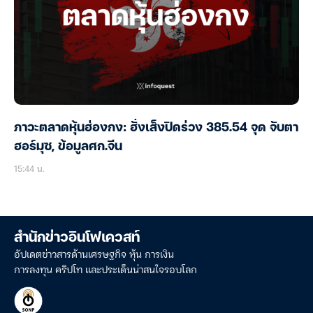
ภาวะตลาดหุ้นฮ่องกง: ฮั่งเส็งปิดร่วง 385.54 จุด จับตา
ฮอร์มุซ, ข้อมูลศก.จีน
15:44 น.
สำนักข่าวอินโฟเควสท์
อัปเดตข่าวสารด้านเศรษฐกิจ หุ้น การเงิน
การลงทุน คริปโท และประเด็นน่าสนใจรอบโลก