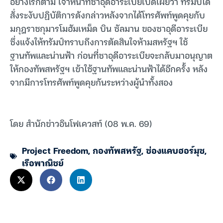
อย่างไรก็ตาม เจ้าหน้าที่ซาอุดีอาระเบียเปิดเผยว่า ทรัมป์ได้
สั่งระงับปฏิบัติการดังกล่าวหลังจากได้โทรศัพท์พูดคุยกับ
มกุฎราชกุมารโมฮัมเหม็ด บิน ซัลมาน ของซาอุดีอาระเบีย
ซึ่งแจ้งให้ทรัมป์ทราบถึงการตัดสินใจห้ามสหรัฐฯ ใช้
ฐานทัพและน่านฟ้า ก่อนที่ซาอุดีอาระเบียจะกลับมาอนุญาต
ให้กองทัพสหรัฐฯ เข้าใช้ฐานทัพและน่านฟ้าได้อีกครั้ง หลัง
จากมีการโทรศัพท์พูดคุยกันระหว่างผู้นำทั้งสอง
โดย สำนักข่าวอินโฟเควสท์ (08 พ.ค. 69)
Project Freedom
,
กองทัพสหรัฐ
,
ช่องแคบฮอร์มุซ
,
เรือพาณิชย์