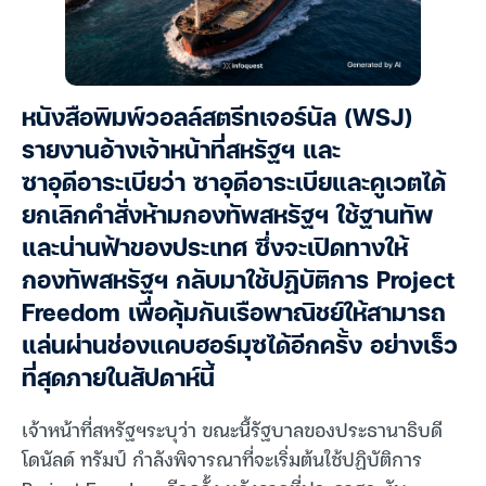
หนังสือพิมพ์วอลล์สตรีทเจอร์นัล (WSJ)
รายงานอ้างเจ้าหน้าที่สหรัฐฯ และ
ซาอุดีอาระเบียว่า ซาอุดีอาระเบียและคูเวตได้
ยกเลิกคำสั่งห้ามกองทัพสหรัฐฯ ใช้ฐานทัพ
และน่านฟ้าของประเทศ ซึ่งจะเปิดทางให้
กองทัพสหรัฐฯ กลับมาใช้ปฏิบัติการ Project
Freedom เพื่อคุ้มกันเรือพาณิชย์ให้สามารถ
แล่นผ่านช่องแคบฮอร์มุซได้อีกครั้ง อย่างเร็ว
ที่สุดภายในสัปดาห์นี้
เจ้าหน้าที่สหรัฐฯระบุว่า ขณะนี้รัฐบาลของประธานาธิบดี
โดนัลด์ ทรัมป์ กำลังพิจารณาที่จะเริ่มต้นใช้ปฏิบัติการ