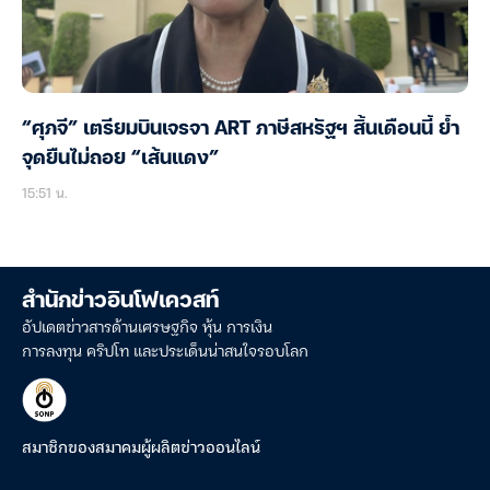
“ศุภจี” เตรียมบินเจรจา ART ภาษีสหรัฐฯ สิ้นเดือนนี้ ย้ำ
จุดยืนไม่ถอย “เส้นแดง”
15:51 น.
สำนักข่าวอินโฟเควสท์
อัปเดตข่าวสารด้านเศรษฐกิจ หุ้น การเงิน
การลงทุน คริปโท และประเด็นน่าสนใจรอบโลก
สมาชิกของสมาคมผู้ผลิตข่าวออนไลน์