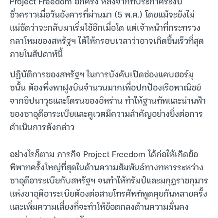
Project Freedom อีกครั้ง หลังจากที่ประกาศระงับ
ชั่วคราวเมื่อวันอังคารที่ผ่านมา (5 พ.ค.) โดยแม้จะยังไม่
แน่ชัดว่าจะกลับมาเริ่มใช้อีกเมื่อใด แต่เจ้าหน้าที่กระทรวง
กลาโหมของสหรัฐฯ ได้ให้กรอบเวลาว่าอาจเกิดขึ้นเร็วที่สุด
ภายในสัปดาห์นี้
ปฏิบัติการของสหรัฐฯ ในการบังคับเปิดช่องแคบฮอร์มุ
ซนั้น ต้องพึ่งพาฝูงบินจำนวนมากเพื่อปกป้องเรือพาณิชย์
จากขีปนาวุธและโดรนของอิหร่าน ทำให้ฐานทัพและน่านฟ้า
ของซาอุดีอาระเบียและคูเวตมีความสำคัญอย่างยิ่งต่อการ
ดำเนินการดังกล่าว
อย่างไรก็ตาม ภารกิจ Project Freedom ได้ก่อให้เกิดข้อ
พิพาทครั้งใหญ่ที่สุดในด้านความสัมพันธ์ทางทหารระหว่าง
ซาอุดีอาระเบียกับสหรัฐฯ จนทำให้ทรัมป์และมกุฎราชกุมาร
แห่งซาอุดีอาระเบียต้องต่อสายโทรศัพท์พูดคุยกันหลายครั้ง
และเพิ่มความเสี่ยงที่จะทำให้ข้อตกลงด้านความมั่นคง