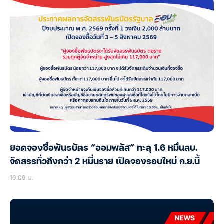
ยอดจองซื้อพันธบัตร “ออมพลัส” ทะลุ 1.6 หมื่นลบ.
จัดสรรทั่วถึงกว่า 2 หมื่นราย เปิดจองรอบใหม่ ก.ย.นี้
16:09 น.