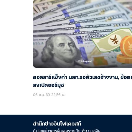
ดอลลาร์แข็งค่า นลท.รอตัวเลขจ้างงาน, ข้อต
ลงเปิดฮอร์มุซ
06 ส.ค. 69 22:56 น.
สำนักข่าวอินโฟเควสท์
อัปเดตข่าวสารด้านเศรษฐกิจ หุ้น การเงิน