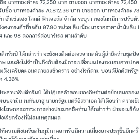
บซื้อ บาททองคำละ 72,250 บาท ขายออก บาททองคำละ 72,450
ับซื้อ บาททองคำละ 70,812.36 บาท ขายออก บาททองคำละ 7
 ฮั่วเซ่งเฮง โกลด์ ฟิวเจอร์ส จำกัด ระบุว่า ทองโลกมีการปรับตัวข
ังคงทรงตัวที่ระดับ 97.90 หน่วย สืบเนื่องมาจากราคาน้ำมันดิบ
04 และ 98 ดอลลาร์ต่อบาร์เรล ตามลำดับ
ีทรัมป์ ได้กล่าวว่า จะยังคงติดต่อเจรจากดดันผู้นำอิหร่านชุดปั
าพ และยังไม่จำเป็นถึงกับต้องมีการเปลี่ยนแปลงระบอบการปกครอ
ามตึงเครียดผ่อนคลายลงชั่วคราว อย่างไรก็ตาม บอนด์ยีลด์สหรัฐฯ 
จาก 4.36%
์ ประธานาธิบดีทรัมป์ ได้ปฏิเสธคำตอบของอิหร่านต่อข้อเสนอของ
นจามิน เนทันยาฮู นายกรัฐมนตรีอิสราเอล ได้เตือนว่า ความขัดแ
ฝั่งโฆษกกระทรวงการต่างประเทศอิหร่าน ได้กล่าวว่า ฝ่ายอเมริก
้อเรียกร้องที่ไม่สมเหตุสมผล
ห้ความตึงเครียดในภูมิภาคอาหรับมีความเสี่ยงอาจปะทุขึ้นอีกครั้ง 
แนวโน้มทรงตัวสูงต่อเนื่อง