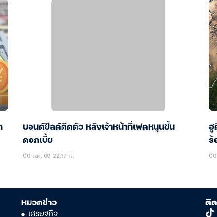
ก
บอนด์ยีลด์ดีดตัว หลังเจ้าหน้าที่เฟดหนุนขึ้น
ฮู
ดอกเบี้ย
ร้
06 ส.ค. 69 22:17 น.
06 
หมวดข่าว
ติด
เศรษฐกิจ