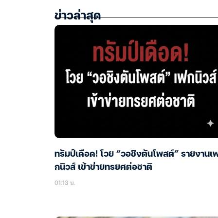
ข่าวล่าสุด
ทรัมป์เดือด! โวย “วอชิงตันโพสต์” รายงานเ
กนิวส์ เข้าข่ายทรยศต่อชาติ
01:13 น.