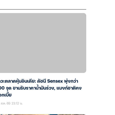
วะตลาดหุ้นอินเดีย: ดัชนี Sensex พุ่งกว่า
0 จุด ขานรับราคาน้ำมันร่วง, แบงก์ชาติคง
กเบี้ย
ส.ค. 69 23:12 น.