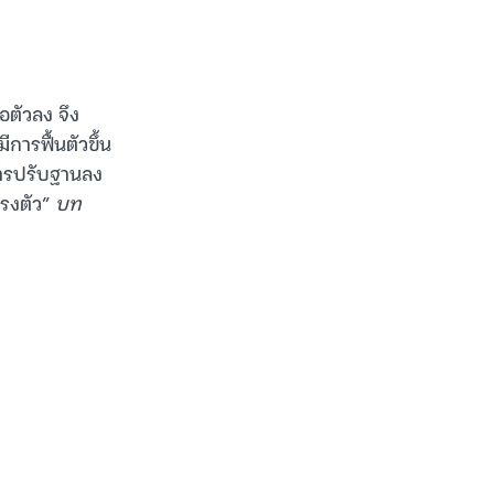
อตัวลง จึง
ารฟื้นตัวขึ้น
การปรับฐานลง
รงตัว”
บท