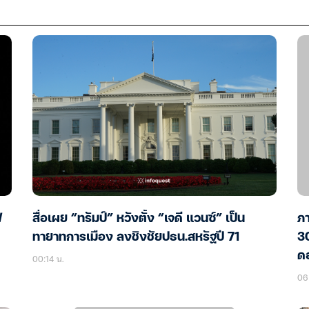
ฟ
สื่อเผย “ทรัมป์” หวังตั้ง “เจดี แวนซ์” เป็น
ภา
ทายาทการเมือง ลงชิงชัยปธน.สหรัฐปี 71
30
ดอ
00:14 น.
06 