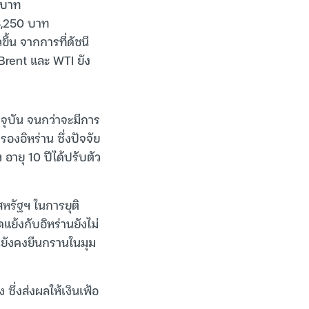
 บาท
3,250 บาท
ึ้น จากการที่ดัชนี
 Brent และ WTI ยัง
จจุบัน จนกว่าจะมีการ
งอิหร่าน ซึ่งปัจจัย
อายุ 10 ปีได้ปรับตัว
สหรัฐฯ ในการยุติ
ย้งกับอิหร่านยังไม่
ันยังคงยืนกรานในมุม
ซึ่งส่งผลให้เงินเฟ้อ