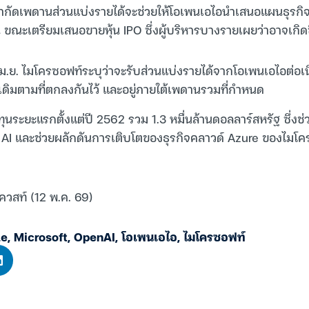
ำกัดเพดานส่วนแบ่งรายได้จะช่วยให้โอเพนเอไอนำเสนอแผนธุรกิ
น ขณะเตรียมเสนอขายหุ้น IPO ซึ่งผู้บริหารบางรายเผยว่าอาจเกิดขึ้
อนเม.ย. ไมโครซอฟท์ระบุว่าจะรับส่วนแบ่งรายได้จากโอเพนเอไอต่อเน
ต์เดิมตามที่ตกลงกันไว้ และอยู่ภายใต้เพดานรวมที่กำหนด
งทุนระยะแรกตั้งแต่ปี 2562 รวม 1.3 หมื่นล้านดอลลาร์สหรัฐ ซึ่งช
้าน AI และช่วยผลักดันการเติบโตของธุรกิจคลาวด์ Azure ของไมโ
ควสท์ (12 พ.ค. 69)
le
,
Microsoft
,
OpenAI
,
โอเพนเอไอ
,
ไมโครซอฟท์