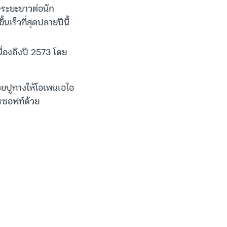
จระยะยาวต่อนัก
นเร็วที่สุดปลายปีนี้
ื่องถึงปี 2573 โดย
่วยปูทางให้โอเพนเอไอ
ครซอฟท์ด้วย