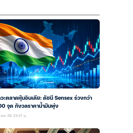
วะตลาดหุ้นอินเดีย: ดัชนี Sensex ร่วงกว่า
0 จุด กังวลราคาน้ำมันพุ่ง
ส.ค. 69 23:47 น.