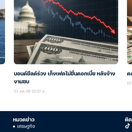
บอนด์ยีลด์ร่วง เก็งเฟดไม่ขึ้นดอกเบี้ย หลังจ้าง
ดอ
งานซบ
07 
07 ส.ค. 69 22:27 น.
หมวดข่าว
ติด
เศรษฐกิจ