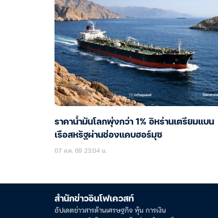
ราคาน้ำมันโลกพุ่งกว่า 1% อิหร่านเตรียมแบน
เรือสหรัฐผ่านช่องแคบฮอร์มุซ
07 ส.ค. 69 23:04 น.
สำนักข่าวอินโฟเควสท์
อัปเดตข่าวสารด้านเศรษฐกิจ หุ้น การเงิน