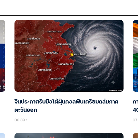
จีนประกาศรับมือไต้ฝุ่นดอลฟินเตรียมถล่มภาค
ภา
ตะวันออก
40
00:39 น.
07 