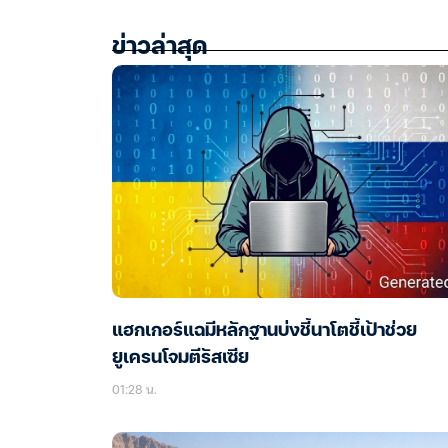
ข่าวล่าสุด
แฮกเกอร์แฉมีหลักฐานบ่งชี้นาโตชี้เป้าช่วย
ยูเครนโจมตีรัสเซีย
01:28 น.