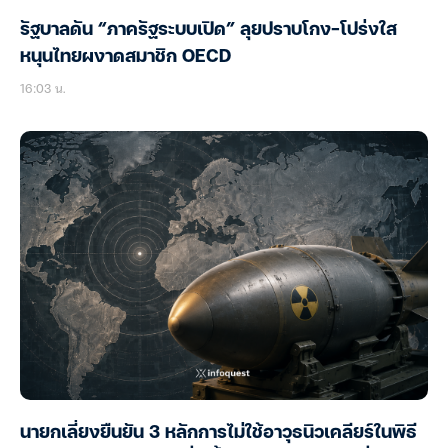
รัฐบาลดัน “ภาครัฐระบบเปิด” ลุยปราบโกง-โปร่งใส
หนุนไทยผงาดสมาชิก OECD
16:03 น.
นายกเลี่ยงยืนยัน 3 หลักการไม่ใช้อาวุธนิวเคลียร์ในพิธี