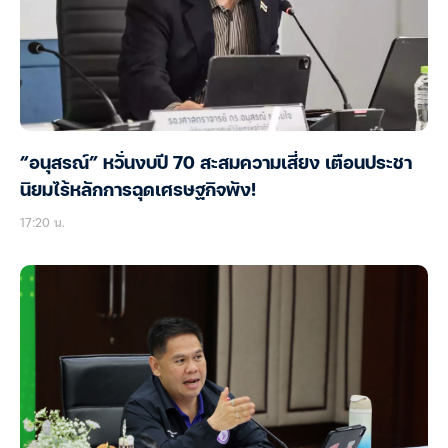
“อนุสรณ์” หวั่นงบปี 70 สะสมความเสี่ยง เตือนประชา
นิยมไร้หลักการฉุดเศรษฐกิจพัง!
17:20 น.