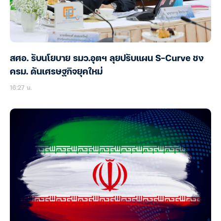
สศอ. รับนโยบาย รมว.อุตฯ ลุยปรับแผน S-Curve ชง
ครม. ดันเศรษฐกิจยุคใหม่
16:27 น.