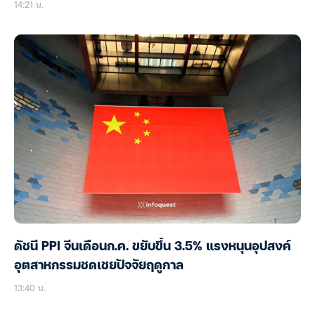
14:21 น.
ดัชนี PPI จีนเดือนก.ค. ขยับขึ้น 3.5% แรงหนุนอุปสงค์
อุตสาหกรรมชดเชยปัจจัยฤดูกาล
13:40 น.