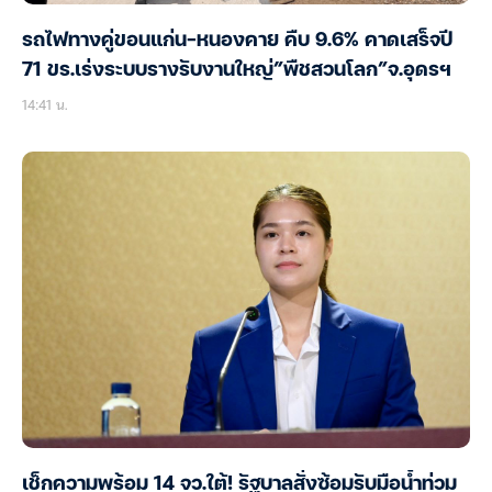
รถไฟทางคู่ขอนแก่น-หนองคาย คืบ 9.6% คาดเสร็จปี
71 ขร.เร่งระบบรางรับงานใหญ่”พืชสวนโลก”จ.อุดรฯ
14:41 น.
เช็กความพร้อม 14 จว.ใต้! รัฐบาลสั่งซ้อมรับมือน้ำท่วม