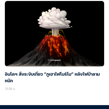
อินโดฯ สั่งระงับเที่ยว “ภูเขาไฟโบร์โม” หลังไฟป่าลาม
หนัก
13:38 น.