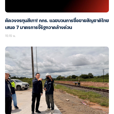
ตัดวงจรทุนสีเทา! กกร. แฉขบวนการซื้อขายสัญชาติไทย
เสนอ 7 มาตรการจี้รัฐกวาดล้างด่วน
15:15 น.