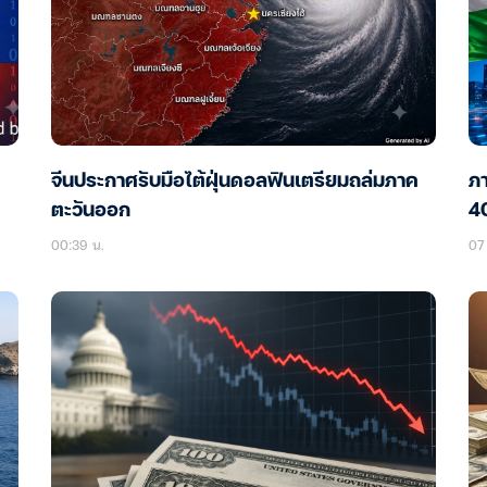
จีนประกาศรับมือไต้ฝุ่นดอลฟินเตรียมถล่มภาค
ภา
ตะวันออก
40
00:39 น.
07 