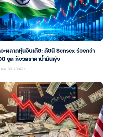
วะตลาดหุ้นอินเดีย: ดัชนี Sensex ร่วงกว่า
0 จุด กังวลราคาน้ำมันพุ่ง
ส.ค. 69 23:47 น.