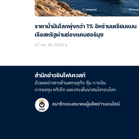
ราคาน้ำมันโลกพุ่งกว่า 1% อิหร่านเตรียมแบน
เรือสหรัฐผ่านช่องแคบฮอร์มุซ
07 ส.ค. 69 23:04 น.
สำนักข่าวอินโฟเควสท์
อัปเดตข่าวสารด้านเศรษฐกิจ หุ้น การเงิน
การลงทุน คริปโท และประเด็นน่าสนใจรอบโลก
สมาชิกของสมาคมผู้ผลิตข่าวออนไลน์