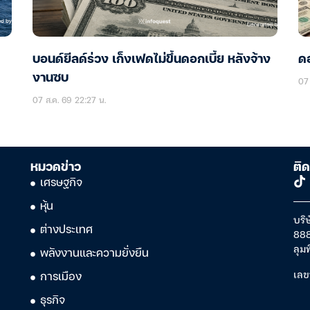
บอนด์ยีลด์ร่วง เก็งเฟดไม่ขึ้นดอกเบี้ย หลังจ้าง
ดอ
งานซบ
07 
07 ส.ค. 69 22:27 น.
หมวดข่าว
ติด
เศรษฐกิจ
หุ้น
บริษ
ต่างประเทศ
888
ลุม
พลังงานและความยั่งยืน
เลข
การเมือง
ธุรกิจ