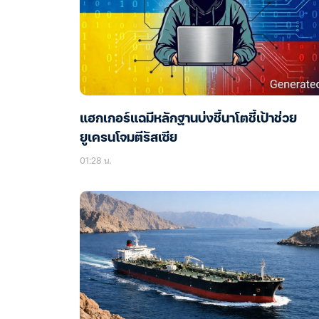
แฮกเกอร์แฉมีหลักฐานบ่งชี้นาโตชี้เป้าช่วย
ยูเครนโจมตีรัสเซีย
01:28 น.