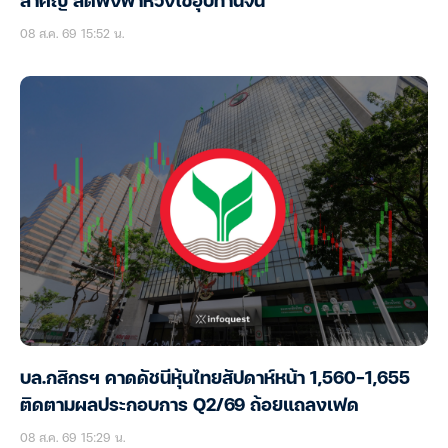
สำคัญ ลดพึ่งพาห่วงโซ่อุปทานจีน
08 ส.ค. 69 15:52 น.
บล.กสิกรฯ คาดดัชนีหุ้นไทยสัปดาห์หน้า 1,560-1,655
ติดตามผลประกอบการ Q2/69 ถ้อยแถลงเฟด
08 ส.ค. 69 15:29 น.