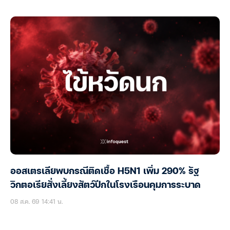
ออสเตรเลียพบกรณีติดเชื้อ H5N1 เพิ่ม 290% รัฐ
วิกตอเรียสั่งเลี้ยงสัตว์ปีกในโรงเรือนคุมการระบาด
08 ส.ค. 69 14:41 น.