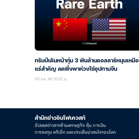
ทรัมป์เดินหน้าทุ่ม 3 พันล้านดอลลาร์หนุนเหมื
แร่สำคัญ ลดพึ่งพาห่วงโซ่อุปทานจีน
08 ส.ค. 69 15:52 น.
สำนักข่าวอินโฟเควสท์
อัปเดตข่าวสารด้านเศรษฐกิจ หุ้น การเงิน
การลงทุน คริปโท และประเด็นน่าสนใจรอบโลก