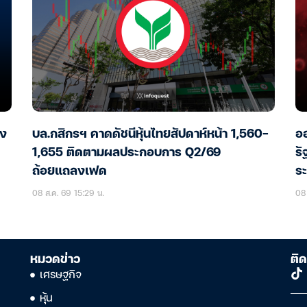
อง
บล.กสิกรฯ คาดดัชนีหุ้นไทยสัปดาห์หน้า 1,560-
ออ
1,655 ติดตามผลประกอบการ Q2/69
รั
ถ้อยแถลงเฟด
ร
08 ส.ค. 69 15:29 น.
08 
หมวดข่าว
ติด
เศรษฐกิจ
หุ้น