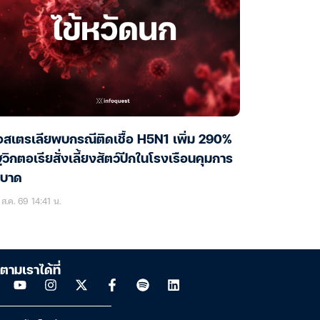
สเตรเลียพบกรณีติดเชื้อ H5N1 เพิ่ม 290%
ฐวิกตอเรียสั่งเลี้ยงสัตว์ปีกในโรงเรือนคุมการ
ะบาด
ส.ค. 69 14:41 น.
ตามเราได้ที่