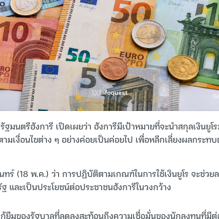
กรัฐมนตรีฮังการี เปิดเผยว่า ฮังการีมีเป้าหมายที่จะนำสกุลเงินยู
ามเงื่อนไขต่าง ๆ อย่างค่อยเป็นค่อยไป เพื่อหลีกเลี่ยงผลกระท
จันทร์ (18 พ.ค.) ว่า การปฏิบัติตามเกณฑ์ในการใช้เงินยูโร จะช่ว
ัฐ และเป็นประโยชน์ต่อประชาชนฮังการีในวงกว้าง
กู้ยืมของรัฐบาลที่ลดลงสะท้อนถึงความเชื่อมั่นของนักลงทุนที่มีต