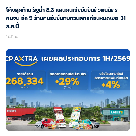
โค้งสุดท้าย!รัฐย้ำ 8.3 แสนคนเร่งยืนยันตัวตนบัตร
คนจน อีก 5 ล้านคนรีบยื่นทบทวนสิทธิก่อนหมดเขต 31
ส.ค.นี้
12:11 น.