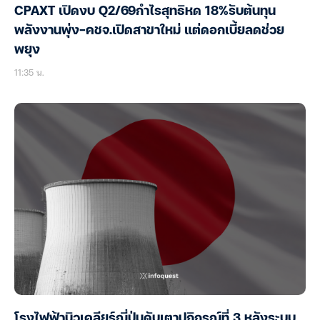
CPAXT เปิดงบ Q2/69กำไรสุทธิหด 18%รับต้นทุน
พลังงานพุ่ง-คชจ.เปิดสาขาใหม่ แต่ดอกเบี้ยลดช่วย
พยุง
11:35 น.
โรงไฟฟ้านิวเคลียร์ญี่ปุ่นดับเตาปฏิกรณ์ที่ 3 หลังระบบ