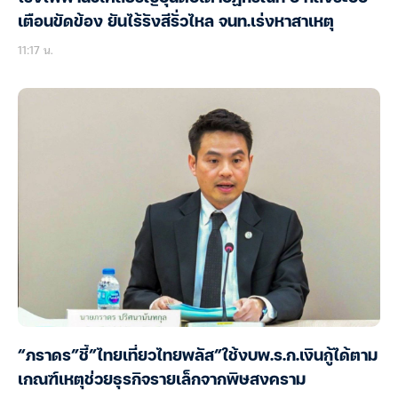
เตือนขัดข้อง ยันไร้รังสีรั่วไหล จนท.เร่งหาสาเหตุ
11:17 น.
“ภราดร”ชี้”ไทยเที่ยวไทยพลัส”ใช้งบพ.ร.ก.เงินกู้ได้ตาม
เกณฑ์เหตุช่วยธุรกิจรายเล็กจากพิษสงคราม