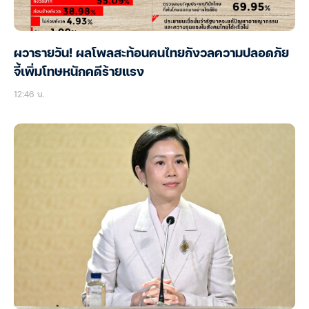
ผวารายวัน! ผลโพลสะท้อนคนไทยกังวลความปลอดภัย
จี้เพิ่มโทษหนักคดีร้ายแรง
12:46 น.