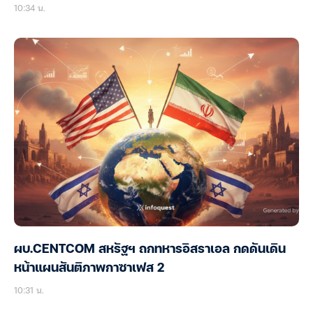
10:34 น.
ผบ.CENTCOM สหรัฐฯ ถกทหารอิสราเอล กดดันเดิน
หน้าแผนสันติภาพกาซาเฟส 2
10:31 น.