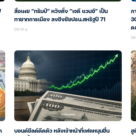
ฟ
สื่อเผย “ทรัมป์” หวังตั้ง “เจดี แวนซ์” เป็น
ภา
ทายาทการเมือง ลงชิงชัยปธน.สหรัฐปี 71
30
ดอ
00:14 น.
06 
ก
บอนด์ยีลด์ดีดตัว หลังเจ้าหน้าที่เฟดหนุนขึ้น
ฮู