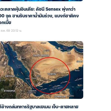
วะตลาดหุ้นอินเดีย: ดัชนี Sensex พุ่งกว่า
0 จุด ขานรับราคาน้ำมันร่วง, แบงก์ชาติคง
กเบี้ย
ส.ค. 69 23:12 น.
ตีอ้างถล่มทหารรัฐบาลเยเมน เจ็บ-ตายหลาย