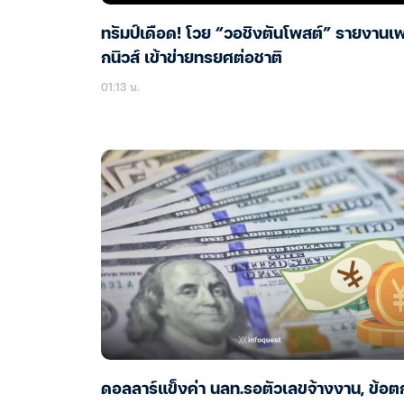
ทรัมป์เดือด! โวย “วอชิงตันโพสต์” รายงานเ
กนิวส์ เข้าข่ายทรยศต่อชาติ
01:13 น.
ดอลลาร์แข็งค่า นลท.รอตัวเลขจ้างงาน, ข้อต