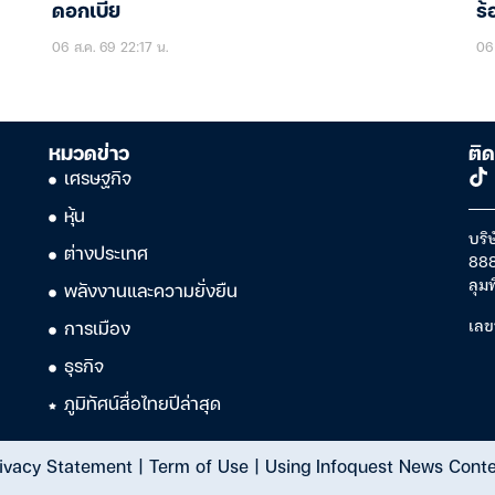
ดอกเบี้ย
ร้
06 ส.ค. 69 22:17 น.
06 
หมวดข่าว
ติด
เศรษฐกิจ
หุ้น
บริษ
ต่างประเทศ
888
ลุม
พลังงานและความยั่งยืน
เลข
การเมือง
ธุรกิจ
ภูมิทัศน์สื่อไทยปีล่าสุด
ivacy Statement
|
Term of Use
|
Using Infoquest News Cont