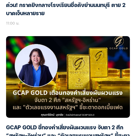
ด่วน! กราดยิงกลางโรงเรียนชื่อดังย่านนนทบุรี ตาย 2
บาดเจ็บหลายราย
11:00 น.
GCAP GOLD ชี้ทองคำเสี่ยงผันผวนแรง จับตา 2 ศึก
“สหรัฐฯ-อิหร่าน” และ “ตัวเลขแรงงานสหรัฐฯ” ชี้ชะตา