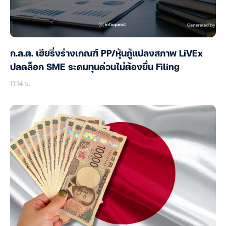
ก.ล.ต. เฮียริ่งร่างเกณฑ์ PP/หุ้นกู้แปลงสภาพ LiVEx
ปลดล็อก SME ระดมทุนด่วนไม่ต้องยื่น Filing
11:14 น.