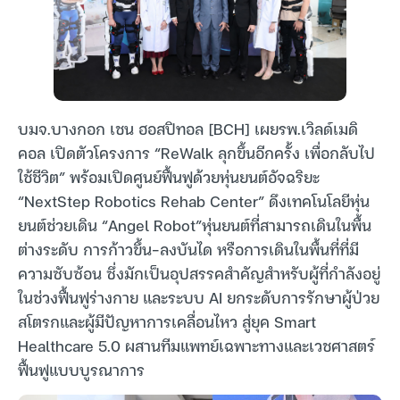
บมจ.บางกอก เชน ฮอสปิทอล [BCH] เผยรพ.เวิลด์เมดิ
คอล เปิดตัวโครงการ “ReWalk ลุกขึ้นอีกครั้ง เพื่อกลับไป
ใช้ชีวิต” พร้อมเปิดศูนย์ฟื้นฟูด้วยหุ่นยนต์อัจฉริยะ
“NextStep Robotics Rehab Center” ดึงเทคโนโลยีหุ่น
ยนต์ช่วยเดิน “Angel Robot”หุ่นยนต์ที่สามารถเดินในพื้น
ต่างระดับ การก้าวขึ้น–ลงบันได หรือการเดินในพื้นที่ที่มี
ความซับซ้อน ซึ่งมักเป็นอุปสรรคสำคัญสำหรับผู้ที่กำลังอยู่
ในช่วงฟื้นฟูร่างกาย และระบบ AI ยกระดับการรักษาผู้ป่วย
สโตรกและผู้มีปัญหาการเคลื่อนไหว สู่ยุค Smart
Healthcare 5.0 ผสานทีมแพทย์เฉพาะทางและเวชศาสตร์
ฟื้นฟูแบบบูรณาการ