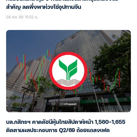
สำคัญ ลดพึ่งพาห่วงโซ่อุปทานจีน
08 ส.ค. 69 15:52 น.
บล.กสิกรฯ คาดดัชนีหุ้นไทยสัปดาห์หน้า 1,560-1,655
ติดตามผลประกอบการ Q2/69 ถ้อยแถลงเฟด