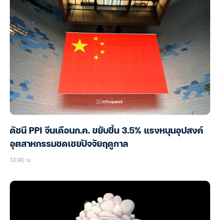
ดัชนี PPI จีนเดือนก.ค. ขยับขึ้น 3.5% แรงหนุนอุปสงค์
อุตสาหกรรมชดเชยปัจจัยฤดูกาล
13:40 น.