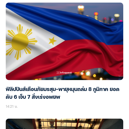
ฟิลิปปินส์เตือนภัยมรสุม-พายุหมุนถล่ม 8 ภูมิภาค ยอด
ดับ 6 เจ็บ 7 สั่งเร่งอพยพ
14:21 น.