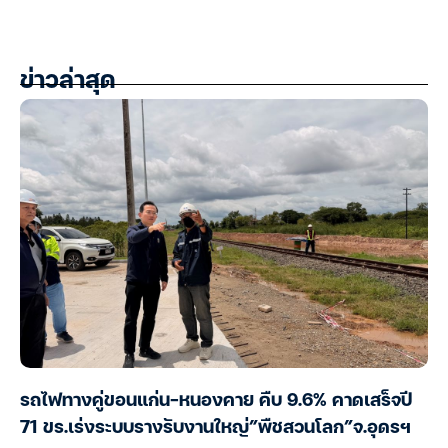
ข่าวล่าสุด
รถไฟทางคู่ขอนแก่น-หนองคาย คืบ 9.6% คาดเสร็จปี
71 ขร.เร่งระบบรางรับงานใหญ่”พืชสวนโลก”จ.อุดรฯ