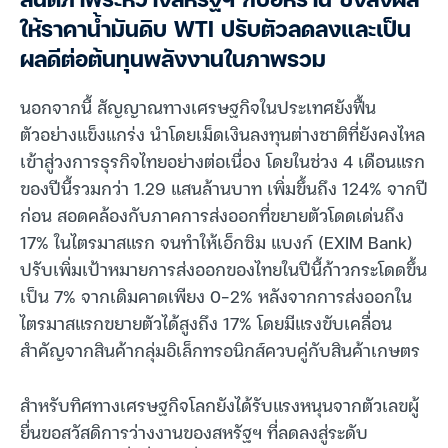
สันติภาพระหว่างสหรัฐฯ กับอิหร่าน ซึ่งส่งผล
ให้ราคาน้ำมันดิบ WTI ปรับตัวลดลงและเป็น
ผลดีต่อต้นทุนพลังงานในภาพรวม
นอกจากนี้ สัญญาณทางเศรษฐกิจในประเทศยังฟื้น
ตัวอย่างแข็งแกร่ง นำโดยเม็ดเงินลงทุนต่างชาติที่ยังคงไหล
เข้าสู่วงการธุรกิจไทยอย่างต่อเนื่อง โดยในช่วง 4 เดือนแรก
ของปีนี้รวมกว่า 1.29 แสนล้านบาท เพิ่มขึ้นถึง 124% จากปี
ก่อน สอดคล้องกับภาคการส่งออกที่ขยายตัวโดดเด่นถึง
17% ในไตรมาสแรก จนทำให้เอ็กซิม แบงก์ (EXIM Bank)
ปรับเพิ่มเป้าหมายการส่งออกของไทยในปีนี้ก้าวกระโดดขึ้น
เป็น 7% จากเดิมคาดเพียง 0-2% หลังจากการส่งออกใน
ไตรมาสแรกขยายตัวได้สูงถึง 17% โดยมีแรงขับเคลื่อน
สำคัญจากสินค้ากลุ่มอิเล็กทรอนิกส์ควบคู่กับสินค้าเกษตร
สำหรับทิศทางเศรษฐกิจโลกยังได้รับแรงหนุนจากตัวเลขผู้
ยื่นขอสวัสดิการว่างงานของสหรัฐฯ ที่ลดลงสู่ระดับ