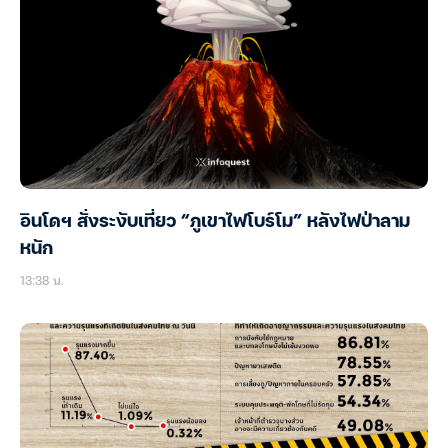
อินโดฯ สั่งระงับเที่ยว “ภูเขาไฟโบร์โม” หลังไฟป่าลาม
หนัก
13:38 น.