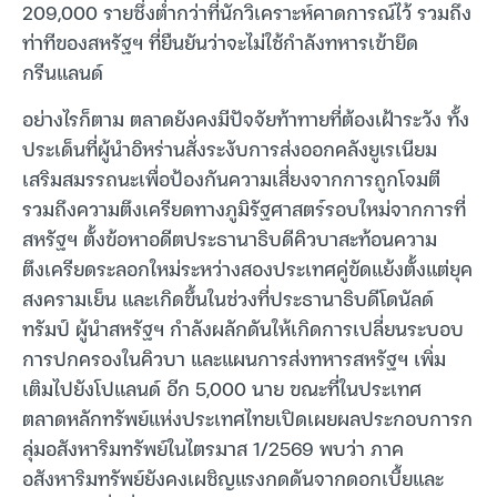
209,000 รายซึ่งต่ำกว่าที่นักวิเคราะห์คาดการณ์ไว้ รวมถึง
ท่าทีของสหรัฐฯ ที่ยืนยันว่าจะไม่ใช้กำลังทหารเข้ายึด
กรีนแลนด์
อย่างไรก็ตาม ตลาดยังคงมีปัจจัยท้าทายที่ต้องเฝ้าระวัง ทั้ง
ประเด็นที่ผู้นำอิหร่านสั่งระงับการส่งออกคลังยูเรเนียม
เสริมสมรรถนะเพื่อป้องกันความเสี่ยงจากการถูกโจมตี
รวมถึงความตึงเครียดทางภูมิรัฐศาสตร์รอบใหม่จากการที่
สหรัฐฯ ตั้งข้อหาอดีตประธานาธิบดีคิวบาสะท้อนความ
ตึงเครียดระลอกใหม่ระหว่างสองประเทศคู่ขัดแย้งตั้งแต่ยุค
สงครามเย็น และเกิดขึ้นในช่วงที่ประธานาธิบดีโดนัลด์
ทรัมป์ ผู้นำสหรัฐฯ กำลังผลักดันให้เกิดการเปลี่ยนระบอบ
การปกครองในคิวบา และแผนการส่งทหารสหรัฐฯ เพิ่ม
เติมไปยังโปแลนด์ อีก 5,000 นาย ขณะที่ในประเทศ
ตลาดหลักทรัพย์แห่งประเทศไทยเปิดเผยผลประกอบการก
ลุ่มอสังหาริมทรัพย์ในไตรมาส 1/2569 พบว่า ภาค
อสังหาริมทรัพย์ยังคงเผชิญแรงกดดันจากดอกเบี้ยและ