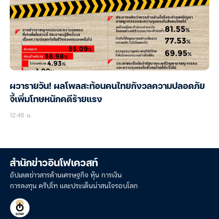
ผวารายวัน! ผลโพลสะท้อนคนไทยกังวลความปลอดภัย
จี้เพิ่มโทษหนักคดีร้ายแรง
12:46 น.
สำนักข่าวอินโฟเควสท์
อัปเดตข่าวสารด้านเศรษฐกิจ หุ้น การเงิน
การลงทุน คริปโท และประเด็นน่าสนใจรอบโลก