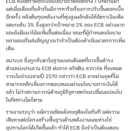
ECB คงอัตราดอกเบี้ยนโยบายไว้ตลอดช่วง 1 ปีที่ผ่านมา
แต่เมื่อเดือนที่แล้วเริ่มมีการหารือเรื่องการปรับขึ้นดอกเบี้ย
อีกครั้ง หลังต้นทุนพลังงานที่พุ่งสูงผลักดันให้อัตราเงินเฟ้อ
แตะระดับ 3% ซึ่งสูงกว่าเป้าหมาย 2% ของ ECB อย่างมาก
และยังมีแนวโน้มเพิ่มขึ้นต่อเนื่อง ขณะที่ผู้กำหนดนโยบาย
หลายคนเริ่มส่งสัญญาณว่าจำเป็นต้องดำเนินมาตรการเพิ่ม
เติม
ชนาเบล ซึ่งถูกจับตาในฐานะแคนดิเดตที่อาจขึ้นดำรง
ตำแหน่งประธาน ECB ต่อจาก คริสติน ลาการ์ด ที่จะหมด
วาระในช่วงปลายปี 2570 กล่าวว่า ECB อาจผ่านจุดที่ไม่
สามารถหลีกเลี่ยงการตอบสนองผ่านนโยบายการเงินได้
แล้ว ไม่ว่าสถานการณ์ด้านภูมิรัฐศาสตร์จะเปลี่ยนแปลงไป
ในทิศทางใดก็ตาม
รายงานระบุว่า แม้ความขัดแย้งจะยุติลงในทันที แต่ความ
เสียหายต่อโครงสร้างพื้นฐานด้านพลังงานและห่วงโซ่
อุปทานโลกได้เกิดขึ้นแล้ว ทำให้ ECB ยังจำเป็นต้องตอบ