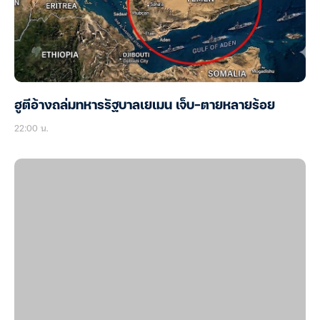
ฮูตีอ้างถล่มทหารรัฐบาลเยเมน เจ็บ-ตายหลายร้อย
22:00 น.