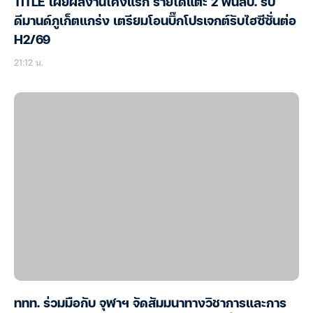
TITLE เผยผลงานโค้งแรก รายได้แตะ 2 พันลบ. รับ
ดีมานด์ภูเก็ตแกร่ง เตรียมโอนบิ๊กโปรเจกต์รับไฮซีซั่นต่อ
H2/69
21:12 น.
ททท. ร่วมมือกับ จุฬาฯ จัดสัมมนาทางวิชาการและการ