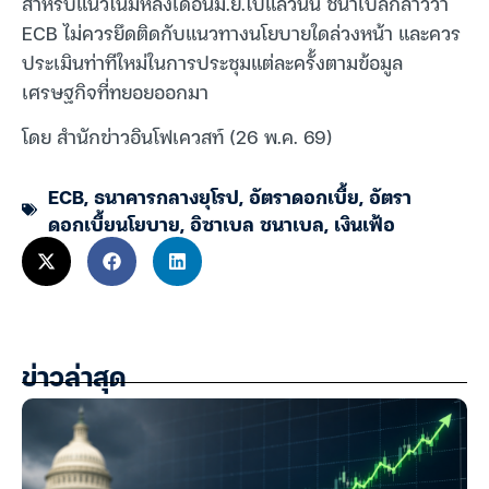
สำหรับแนวโน้มหลังเดือนมิ.ย.ไปแล้วนั้น ชนาเบลกล่าวว่า
ECB ไม่ควรยึดติดกับแนวทางนโยบายใดล่วงหน้า และควร
ประเมินท่าทีใหม่ในการประชุมแต่ละครั้งตามข้อมูล
เศรษฐกิจที่ทยอยออกมา
โดย สำนักข่าวอินโฟเควสท์ (26 พ.ค. 69)
ECB
,
ธนาคารกลางยุโรป
,
อัตราดอกเบี้ย
,
อัตรา
ดอกเบี้ยนโยบาย
,
อิซาเบล ชนาเบล
,
เงินเฟ้อ
ข่าวล่าสุด