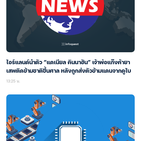
ไอร์แลนด์นำตัว “แดเนียล คินนาฮัน” เจ้าพ่อแก๊งค้ายา
เสพติดข้ามชาติขึ้นศาล หลังถูกส่งตัวข้ามแดนจากดูไบ
13:25 น.