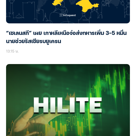
“เซเลนสกี” เผย เกาหลีเหนือจ่อส่งทหารเพิ่ม 3-5 หมื่น
นายช่วยรัสเซียรบยูเครน
13:15 น.