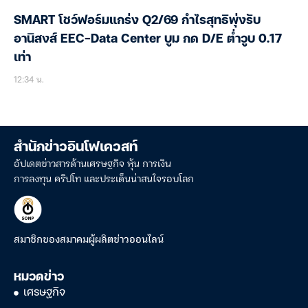
SMART โชว์ฟอร์มแกร่ง Q2/69 กำไรสุทธิพุ่งรับ
อานิสงส์ EEC-Data Center บูม กด D/E ต่ำวูบ 0.17
เท่า
12:34 น.
สำนักข่าวอินโฟเควสท์
อัปเดตข่าวสารด้านเศรษฐกิจ หุ้น การเงิน
การลงทุน คริปโท และประเด็นน่าสนใจรอบโลก
สมาชิกของสมาคมผู้ผลิตข่าวออนไลน์
หมวดข่าว
เศรษฐกิจ