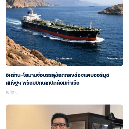
อิหร่าน-โอมานจ่อบรรลุข้อตกลงช่องแคบฮอร์มุซ
สหรัฐฯ พร้อมยกเลิกปิดล้อมท่าเรือ
10:10 น.