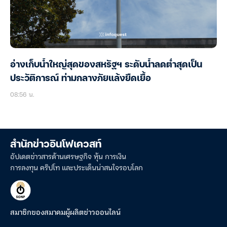
อ่างเก็บน้ำใหญ่สุดของสหรัฐฯ ระดับน้ำลดต่ำสุดเป็น
ประวัติการณ์ ท่ามกลางภัยแล้งยืดเยื้อ
08:56 น.
สำนักข่าวอินโฟเควสท์
อัปเดตข่าวสารด้านเศรษฐกิจ หุ้น การเงิน
การลงทุน คริปโท และประเด็นน่าสนใจรอบโลก
สมาชิกของสมาคมผู้ผลิตข่าวออนไลน์