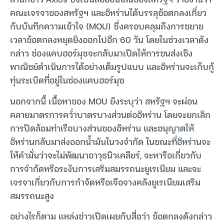
คณะเจรจาของสหรัฐฯ และอิหร่านได้บรรลุข้อตกลงเกี่ยว
กับบันทึกความเข้าใจ (MOU) ซึ่งครอบคลุมถึงการขยาย
เวลาข้อตกลงหยุดยิงออกไปอีก 60 วัน โดยในช่วงเวลาดัง
กล่าว ช่องแคบฮอร์มุซจะกลับมาเปิดให้การขนส่งเชิง
พาณิชย์ดำเนินการได้อย่างเต็มรูปแบบ และอิหร่านจะเก็บกู้
ทุ่นระเบิดที่อยู่ในช่องแคบฮอร์มุซ
นอกจากนี้ เนื้อหาของ MOU ยังระบุว่า สหรัฐฯ จะผ่อน
คลายมาตรการคว่ำบาตรบางส่วนต่ออิหร่าน โดยจะยกเลิก
การปิดล้อมท่าเรือบางส่วนของอิหร่าน และอนุญาตให้
อิหร่านกลับมาส่งออกน้ำมันในวงจำกัด ในขณะที่อิหร่านจะ
ให้คำมั่นว่าจะไม่พัฒนาอาวุธนิวเคลียร์, จะหารือเกี่ยวกับ
การจำกัดหรือระงับการเสริมสมรรถนะยูเรเนียม และจะ
เจรจาเกี่ยวกับการกำจัดหรือเจือจางคลังยูเรเนียมเสริม
สมรรถนะสูง
อย่างไรก็ตาม แหล่งข่าวเปิดเผยกับสื่อว่า ข้อตกลงดังกล่าว