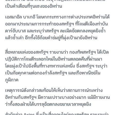
เป็นคำเตือนที่รุนแรงของอิหร่าน
เอสมาอิล บาเกอี โฆษกกระทรวงการต่างประเทศอิหร่านได้
ออกมาประณามการกระทำของสหรัฐฯ ที่โจมตีเมืองท่าบัน
ดาร์อับบาส และระบุว่าสหรัฐฯ ละเมิดข้อตกลงหยุดยิงซ้ำ
แล้วซ้ำเล่า อีกทั้งใช้ถ้อยคำข่มขู่ที่มุ่งเป้ามายังอิหร่าน
สื่อหลายแห่งของสหรัฐฯ รายงานว่า กองทัพสหรัฐฯ ได้เปิด
ปฏิบัติการโจมตีระลอกใหม่ในอิหร่านตลอดคืนที่ผ่านมา
โดยมุ่งเป้าไปยังพื้นที่ทางทหารแห่งหนึ่ง ซึ่งสหรัฐฯ ระบุว่า
เป็นภัยคุกคามต่อกองกำลังสหรัฐฯ และเรือพาณิชย์ใน
ภูมิภาค
เหตุการณ์ดังกล่าวสะท้อนให้เห็นว่าสถานการณ์ระหว่าง
อิหร่านกับสหรัฐฯ มีความเปราะบางอย่างมาก แม้มีรายงาน
ว่าทั้งสองฝ่ายได้บรรลุข้อตกลงขยายเวลาหยุดยิง
สำนักข่าว Axios ซึ่งเป็นสื่อออนไลน์ของสหรัฐฯ รายงานว่า