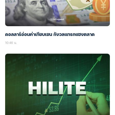
ดอลลาร์อ่อนค่าเทียบเยน กังวลแทรกแซงตลาด
10:46 น.