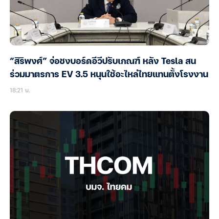
“สิริพงศ์” จ่อชงบอร์ดอีวีปรับเกณฑ์ หลัง Tesla สน
ร่วมมาตรการ EV 3.5 หนุนใช้อะไหล่ไทยแทนตั้งโรงงาน
18:21 น.