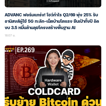
ADVANC ฟอร์มแกร่ง! โชว์กำไร Q2/69 พุ่ง 25% รับ
อานิสงส์ผู้ใช้ 5G ทะลัก-เน็ตบ้านโตแรง ยืนเป้าทั้งปี อัด
งบ 3.5 หมื่นล้านลุยโครงสร้างพื้นฐาน AI
18:07 น.