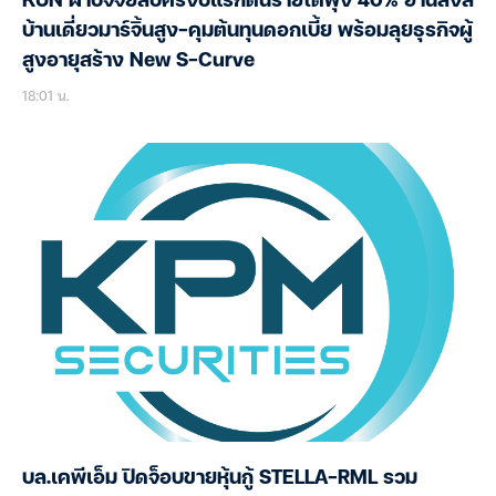
KUN ฝ่าปัจจัยลบครึ่งปีแรกดันรายได้พุ่ง 40% อานิสงส์
บ้านเดี่ยวมาร์จิ้นสูง-คุมต้นทุนดอกเบี้ย พร้อมลุยธุรกิจผู้
สูงอายุสร้าง New S-Curve
18:01 น.
บล.เคพีเอ็ม ปิดจ็อบขายหุ้นกู้ STELLA-RML รวม