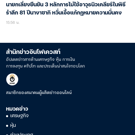
นายกเลี่ยงยืนยัน 3 หลักการไม่ใช้อาวุธนิวเคลียร์ในพิธี
รำลึก 81 ปีนางาซากิ หวั่นเอื้อแก้กฎหมายความมั่นคง
15:56 น.
สำนักข่าวอินโฟเควสท์
อัปเดตข่าวสารด้านเศรษฐกิจ หุ้น การเงิน
การลงทุน คริปโท และประเด็นน่าสนใจรอบโลก
สมาชิกของสมาคมผู้ผลิตข่าวออนไลน์
หมวดข่าว
เศรษฐกิจ
หุ้น