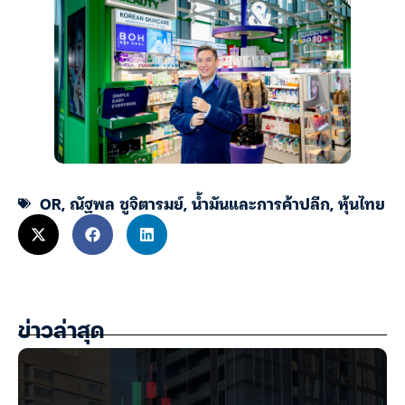
OR
,
ณัฐพล ชูจิตารมย์
,
น้ำมันและการค้าปลีก
,
หุ้นไทย
ข่าวล่าสุด