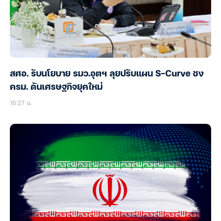
สศอ. รับนโยบาย รมว.อุตฯ ลุยปรับแผน S-Curve ชง
ครม. ดันเศรษฐกิจยุคใหม่
16:27 น.