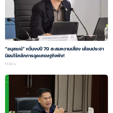
“อนุสรณ์” หวั่นงบปี 70 สะสมความเสี่ยง เตือนประชา
นิยมไร้หลักการฉุดเศรษฐกิจพัง!
17:20 น.