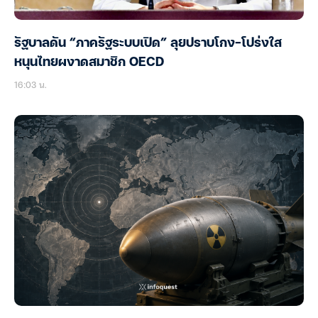
รัฐบาลดัน “ภาครัฐระบบเปิด” ลุยปราบโกง-โปร่งใส
หนุนไทยผงาดสมาชิก OECD
16:03 น.