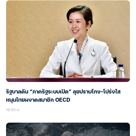
รัฐบาลดัน “ภาครัฐระบบเปิด” ลุยปราบโกง-โปร่งใส
หนุนไทยผงาดสมาชิก OECD
16:03 น.