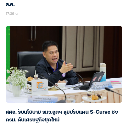
ส.ค.
17:36 น.
สศอ. รับนโยบาย รมว.อุตฯ ลุยปรับแผน S-Curve ชง
ครม. ดันเศรษฐกิจยุคใหม่