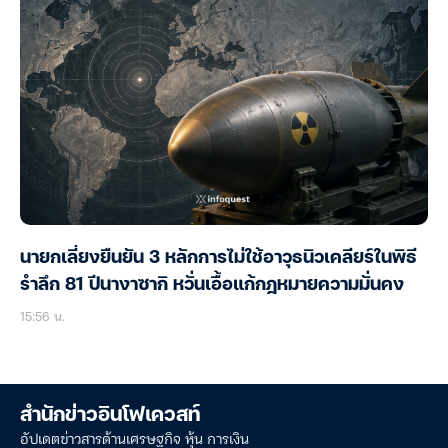
นายกเลี่ยงยืนยัน 3 หลักการไม่ใช้อาวุธนิวเคลียร์ในพิธี
รำลึก 81 ปีนางาซากิ หวั่นเอื้อแก้กฎหมายความมั่นคง
15:56 น.
สำนักข่าวอินโฟเควสท์
อัปเดตข่าวสารด้านเศรษฐกิจ หุ้น การเงิน