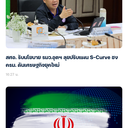
สศอ. รับนโยบาย รมว.อุตฯ ลุยปรับแผน S-Curve ชง
ครม. ดันเศรษฐกิจยุคใหม่
16:27 น.