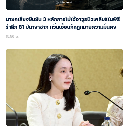
นายกเลี่ยงยืนยัน 3 หลักการไม่ใช้อาวุธนิวเคลียร์ในพิธี
รำลึก 81 ปีนางาซากิ หวั่นเอื้อแก้กฎหมายความมั่นคง
15:56 น.