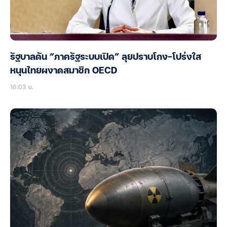
รัฐบาลดัน “ภาครัฐระบบเปิด” ลุยปราบโกง-โปร่งใส
หนุนไทยผงาดสมาชิก OECD
16:03 น.