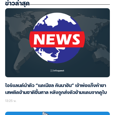
ข่าวล่าสุด
ไอร์แลนด์นำตัว “แดเนียล คินนาฮัน” เจ้าพ่อแก๊งค้ายา
เสพติดข้ามชาติขึ้นศาล หลังถูกส่งตัวข้ามแดนจากดูไบ
13:25 น.