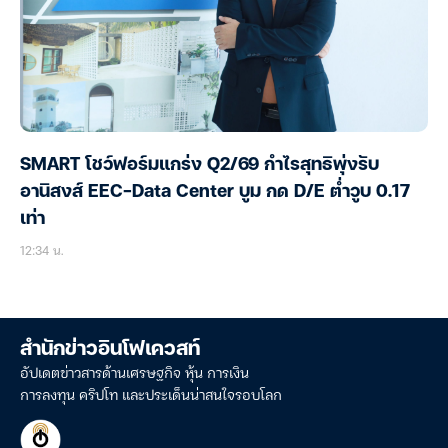
SMART โชว์ฟอร์มแกร่ง Q2/69 กำไรสุทธิพุ่งรับ
อานิสงส์ EEC-Data Center บูม กด D/E ต่ำวูบ 0.17
เท่า
12:34 น.
สำนักข่าวอินโฟเควสท์
อัปเดตข่าวสารด้านเศรษฐกิจ หุ้น การเงิน
การลงทุน คริปโท และประเด็นน่าสนใจรอบโลก