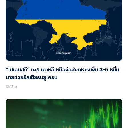
“เซเลนสกี” เผย เกาหลีเหนือจ่อส่งทหารเพิ่ม 3-5 หมื่น
นายช่วยรัสเซียรบยูเครน
13:15 น.