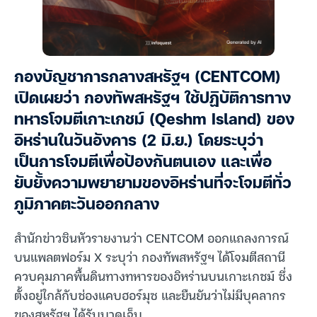
กองบัญชาการกลางสหรัฐฯ (CENTCOM)
เปิดเผยว่า กองทัพสหรัฐฯ ใช้ปฏิบัติการทาง
ทหารโจมตีเกาะเกชม์ (Qeshm Island) ของ
อิหร่านในวันอังคาร (2 มิ.ย.) โดยระบุว่า
เป็นการโจมตีเพื่อป้องกันตนเอง และเพื่อ
ยับยั้งความพยายามของอิหร่านที่จะโจมตีทั่ว
ภูมิภาคตะวันออกกลาง
สำนักข่าวซินหัวรายงานว่า CENTCOM ออกแถลงการณ์
บนแพลตฟอร์ม X ระบุว่า กองทัพสหรัฐฯ ได้โจมตีสถานี
ควบคุมภาคพื้นดินทางทหารของอิหร่านบนเกาะเกชม์ ซึ่ง
ตั้งอยู่ใกล้กับช่องแคบฮอร์มุซ และยืนยันว่าไม่มีบุคลากร
ของสหรัฐฯ ได้รับบาดเจ็บ