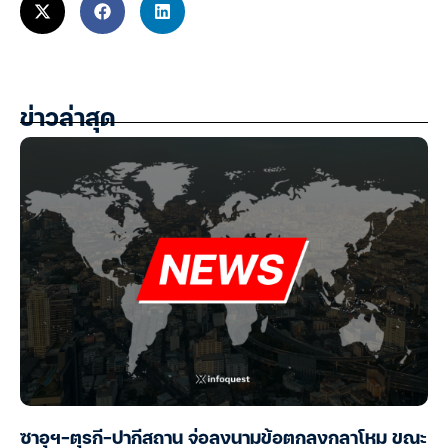
ข่าวล่าสุด
ซาอุฯ-ตุรกี-ปากีสถาน จ่อลงนามข้อตกลงกลาโหม ขณะ