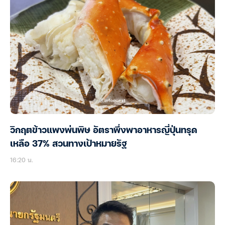
วิกฤตข้าวแพงพ่นพิษ อัตราพึ่งพาอาหารญี่ปุ่นทรุด
เหลือ 37% สวนทางเป้าหมายรัฐ
16:20 น.