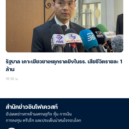
รัฐบาล เคาะเยียวยาเหตุกราดยิงในรร. เสียชีวิตรายละ 1
ล้าน
16:19 น.
สำนักข่าวอินโฟเควสท์
อัปเดตข่าวสารด้านเศรษฐกิจ หุ้น การเงิน
การลงทุน คริปโท และประเด็นน่าสนใจรอบโลก